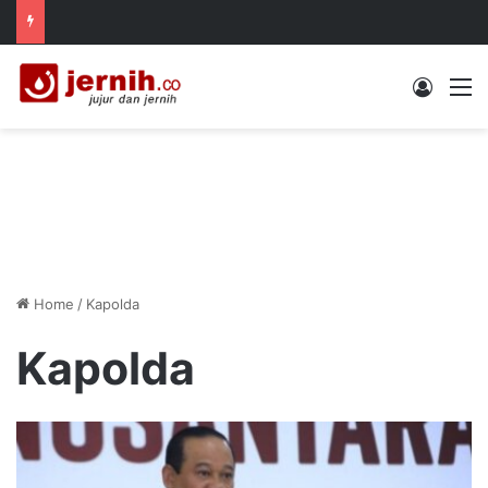
Log In
M
Home
/
Kapolda
Kapolda