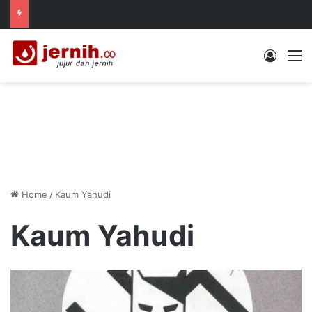
Log In
M
Home
/
Kaum Yahudi
Kaum Yahudi