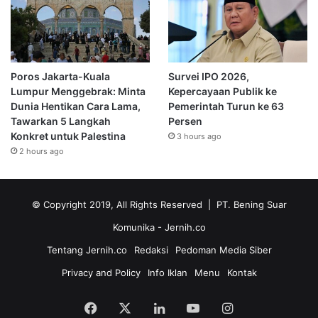
Poros Jakarta-Kuala
Survei IPO 2026,
Lumpur Menggebrak: Minta
Kepercayaan Publik ke
Dunia Hentikan Cara Lama,
Pemerintah Turun ke 63
Tawarkan 5 Langkah
Persen
Konkret untuk Palestina
3 hours ago
2 hours ago
© Copyright 2019, All Rights Reserved | PT. Bening Suar
Komunika
- Jernih.co
Tentang Jernih.co
Redaksi
Pedoman Media Siber
Privacy and Policy
Info Iklan
Menu
Kontak
Facebook
X
LinkedIn
YouTube
Instagram