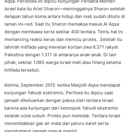
Aqsa. Peristiwa ini dipicu kunjungan Perdana Menteri
Israel kala itu Ariel Sharon—meninggalnya Sharon setelah
delapan tahun koma antara hidup dan mati sudah ditulis di
laman ini–red. Saat itu Sharon memaksa masuk Al Aqsa
dengan membawa serta sekitar 400 tentara. Tentu hal ini
memancing reaksi keras dan memicu protes. Setelah itu
lahirlah Intifada yang menelan korban jiwa 6.371 rakyat
Palestina dengan 1.317 di antaranya anak-anak. Di lain
pihak, sekitar 1.083 warga Israel mati atau hilang selama
Intifada tersebut.
Kelima, September 2015 ketika Masjidil Aqsa mendapat
kunjungan Yahudi esktremis. Peritiwa itu dipicu saat
jamaah dikeluarkan dengan paksa oleh tentara Israel
karena ada kunjungan dari kelompok Yahudi ekstremis
setelah solat subuh. Protes pun meledak. Tentara Israel
menembakkan gas air mata dan peluru karet serta
menghalangi jamaah masuk masjid.