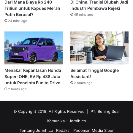
Dari Mana Biaya Rp 240
Di China, Tradisi Diubah Jadi
Triliun untuk Kopdes Merah
Industri Pembawa Rejeki
Putih Berasal?
45 mins ago
24 mins ago
Menakar Kepantasan Honda
Selamat Tinggal Google
Super-ONE, EV Rp 438 Juta
Assistant!
untuk Pencinta Fun to Drive
2 hours ago
2 hours ago
© Copyright 2019, All Rights Reserved | PT. Bening Suar
Komunika
- Jernih.co
Tentang Jernih.co
Redaksi
Pedoman Media Siber