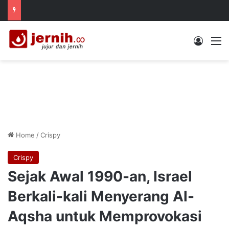
Log In
M
Home
/
Crispy
Crispy
Sejak Awal 1990-an, Israel
Berkali-kali Menyerang Al-
Aqsha untuk Memprovokasi