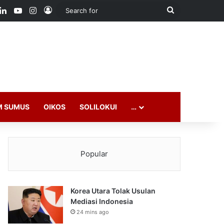
ook
LinkedIn
YouTube
Instagram
Log In
Search
for
M SUMUS
OIKOS
SOLILOKUI
…
Popular
Korea Utara Tolak Usulan
Mediasi Indonesia
24 mins ago