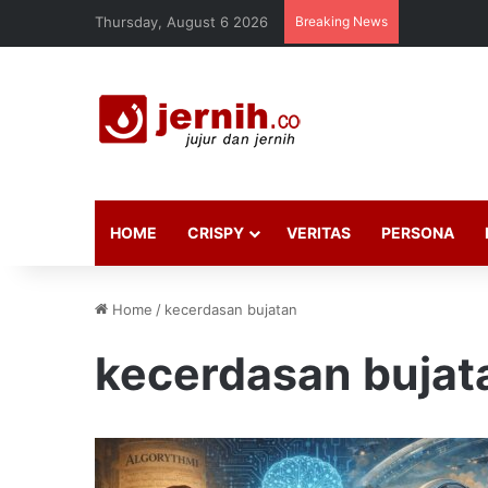
Thursday, August 6 2026
Breaking News
HOME
CRISPY
VERITAS
PERSONA
Home
/
kecerdasan bujatan
kecerdasan bujat