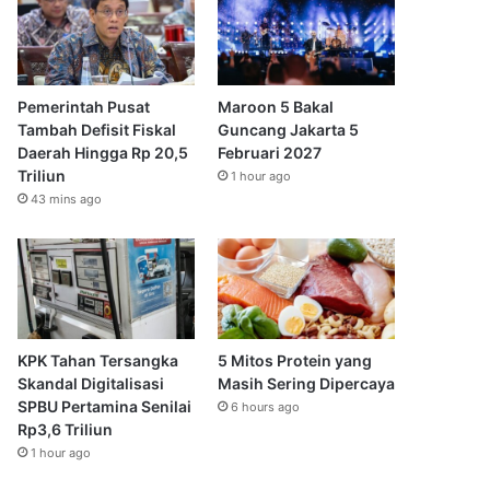
Pemerintah Pusat
Maroon 5 Bakal
Tambah Defisit Fiskal
Guncang Jakarta 5
Daerah Hingga Rp 20,5
Februari 2027
Triliun
1 hour ago
43 mins ago
KPK Tahan Tersangka
5 Mitos Protein yang
Skandal Digitalisasi
Masih Sering Dipercaya
SPBU Pertamina Senilai
6 hours ago
Rp3,6 Triliun
1 hour ago