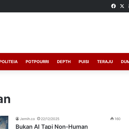
Faceb
X
POLITEIA
POTPOURRI
DEPTH
PUISI
TERAJU
DU
an
Jernih.co
22/12/2025
160
Bukan AI Tapi Non-Human