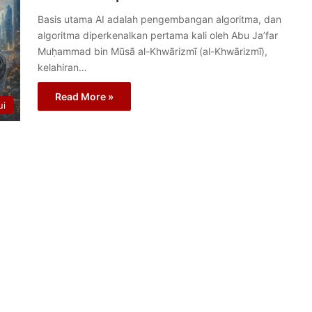
Basis utama AI adalah pengembangan algoritma, dan
algoritma diperkenalkan pertama kali oleh Abu Ja’far
Muḥammad bin Mūsā al-Khwārizmī (al-Khwārizmī),
kelahiran…
Read More »
ui