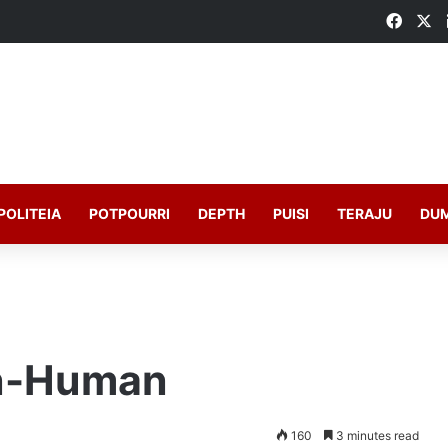
Faceb
X
POLITEIA
POTPOURRI
DEPTH
PUISI
TERAJU
DU
on-Human
160
3 minutes read