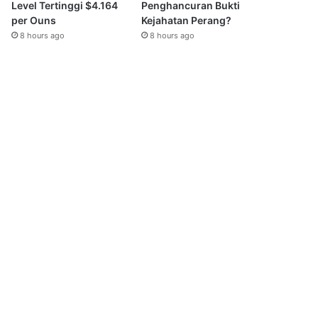
Level Tertinggi $4.164
Penghancuran Bukti
per Ouns
Kejahatan Perang?
8 hours ago
8 hours ago