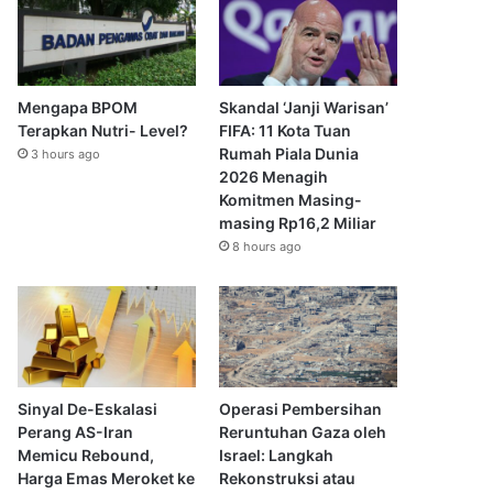
Mengapa BPOM
Skandal ‘Janji Warisan’
Terapkan Nutri- Level?
FIFA: 11 Kota Tuan
Rumah Piala Dunia
3 hours ago
2026 Menagih
Komitmen Masing-
masing Rp16,2 Miliar
8 hours ago
Sinyal De-Eskalasi
Operasi Pembersihan
Perang AS-Iran
Reruntuhan Gaza oleh
Memicu Rebound,
Israel: Langkah
Harga Emas Meroket ke
Rekonstruksi atau