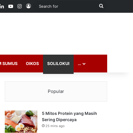
ook
LinkedIn
YouTube
Instagram
Log In
Search
for
M SUMUS
OIKOS
SOLILOKUI
…
Popular
5 Mitos Protein yang Masih
Sering Dipercaya
25 mins ago