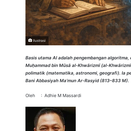
Ilustrasi
Basis utama AI adalah pengembangan algoritma, d
Mu
ḥ
ammad bin Mūsā al-Khwārizmī (al-Khwārizmī), 
polimatik (matematika, astronomi, geografi). Ia 
Bani Abbasiyah Ma’mun Ar-Rasyid (813–833 M).
Oleh : Adhie M Massardi