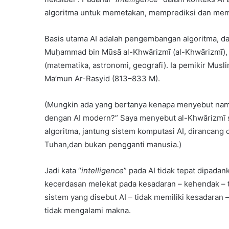
algoritma untuk memetakan, memprediksi dan mem
Basis utama AI adalah pengembangan algoritma, dan
Muḥammad bin Mūsā al-Khwārizmī (al-Khwārizmī), kel
(matematika, astronomi, geografi). Ia pemikir Mus
Ma’mun Ar-Rasyid (813–833 M).
(Mungkin ada yang bertanya kenapa menyebut nama
dengan AI modern?” Saya menyebut al-Khwārizmī 
algoritma, jantung sistem komputasi AI, dirancang
Tuhan,dan bukan pengganti manusia.)
Jadi kata “
intelligence
” pada AI tidak tepat dipad
kecerdasan melekat pada kesadaran – kehendak –
sistem yang disebut AI – tidak memiliki kesadaran 
tidak mengalami makna.