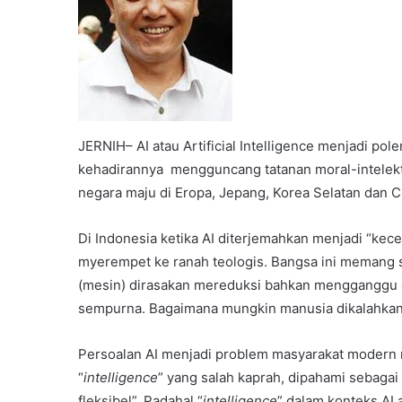
JERNIH– AI atau Artificial Intelligence menjadi po
kehadirannya mengguncang tatanan moral-intelektu
negara maju di Eropa, Jepang, Korea Selatan dan C
Di Indonesia ketika AI diterjemahkan menjadi “kec
myerempet ke ranah teologis. Bangsa ini memang s
(mesin) dirasakan mereduksi bahkan mengganggu e
sempurna. Bagaimana mungkin manusia dikalahkan 
Persoalan AI menjadi problem masyarakat modern
“
intelligence
” yang salah kaprah, dipahami sebagai
fleksibel”. Padahal “
intelligence
” dalam konteks AI