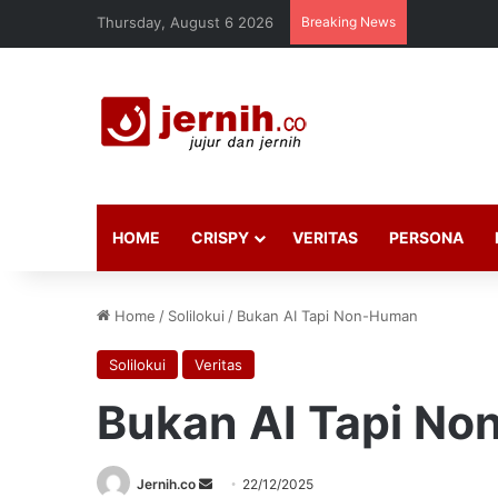
Thursday, August 6 2026
Breaking News
HOME
CRISPY
VERITAS
PERSONA
Home
/
Solilokui
/
Bukan AI Tapi Non-Human
Solilokui
Veritas
Bukan AI Tapi N
Send
Jernih.co
22/12/2025