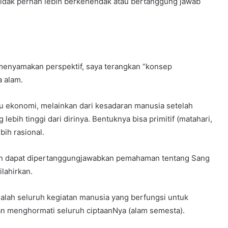
i tidak pernah lebih berkehendak atau bertanggung jawab
menyamakan perspektif, saya terangkan “konsep
 alam.
tau ekonomi, melainkan dari kesadaran manusia setelah
ih tinggi dari dirinya. Bentuknya bisa primitif (matahari,
bih rasional.
kin dapat dipertanggungjawabkan pemahaman tentang Sang
ilahirkan.
lah seluruh kegiatan manusia yang berfungsi untuk
n menghormati seluruh ciptaanNya (alam semesta).