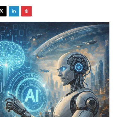
ebook
X
LinkedIn
Pinterest