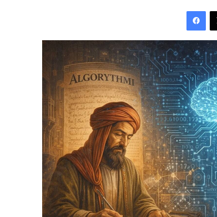
an
Fac
email