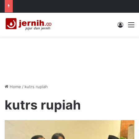
Log In
M
Home
/
kutrs rupiah
kutrs rupiah