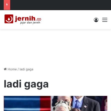
Log In
M
Home
/
ladi gaga
ladi gaga