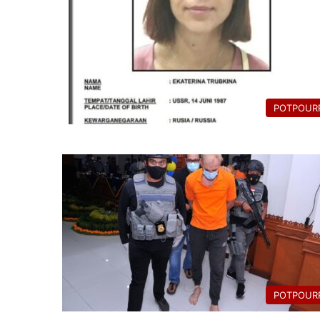
POTPOURR
POTPOURR