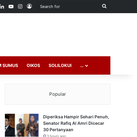
ook
LinkedIn
YouTube
Instagram
Log In
Search
for
M SUMUS
OIKOS
SOLILOKUI
…
Popular
Diperiksa Hampir Sehari Penuh,
Senator Rafiq Al Amri Dicecar
30 Pertanyaan
3 hours ago