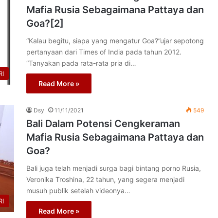
Mafia Rusia Sebagaimana Pattaya dan
Goa?[2]
“Kalau begitu, siapa yang mengatur Goa?”ujar sepotong
pertanyaan dari Times of India pada tahun 2012.
“Tanyakan pada rata-rata pria di…
I
Read More »
Dsy
11/11/2021
549
Bali Dalam Potensi Cengkeraman
Mafia Rusia Sebagaimana Pattaya dan
Goa?
Bali juga telah menjadi surga bagi bintang porno Rusia,
Veronika Troshina, 22 tahun, yang segera menjadi
musuh publik setelah videonya…
I
Read More »