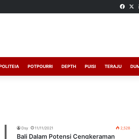
Faceb
X
POLITEIA
POTPOURRI
DEPTH
PUISI
TERAJU
DU
Dsy
11/11/2021
2,528
Bali Dalam Potensi Cengkeraman