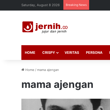
Saturday, August 8 2026
Breaking News
HOME
CRISPY
VERITAS
PERSONA
Home
/
mama ajengan
mama ajengan