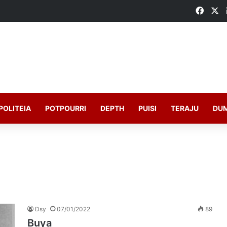
Faceb
X
POLITEIA
POTPOURRI
DEPTH
PUISI
TERAJU
DU
Dsy
07/01/2022
89
Buya