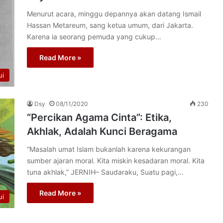
Menurut acara, minggu depannya akan datang Ismail
Hassan Metareum, sang ketua umum, dari Jakarta.
Karena ia seorang pemuda yang cukup…
Read More »
ui
Dsy
08/11/2020
230
“Percikan Agama Cinta”: Etika,
Akhlak, Adalah Kunci Beragama
“Masalah umat Islam bukanlah karena kekurangan
sumber ajaran moral. Kita miskin kesadaran moral. Kita
tuna akhlak,” JERNIH– Saudaraku, Suatu pagi,…
Read More »
ui