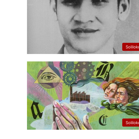
Solilok
Solilok