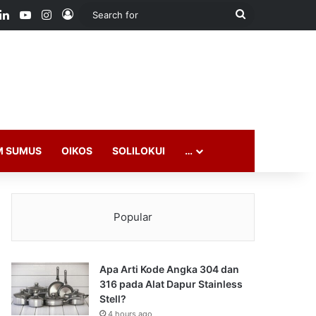
ook
LinkedIn
YouTube
Instagram
Log In
Search
for
M SUMUS
OIKOS
SOLILOKUI
…
Popular
Apa Arti Kode Angka 304 dan
316 pada Alat Dapur Stainless
Stell?
4 hours ago