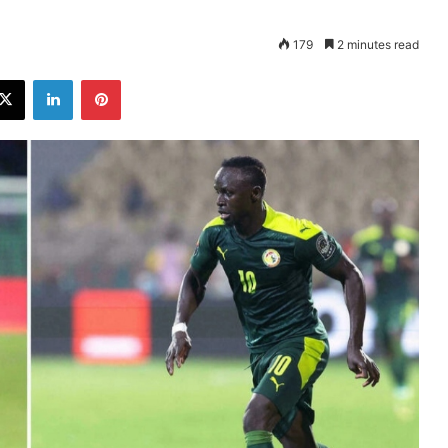
179
2 minutes read
ebook
X
LinkedIn
Pinterest