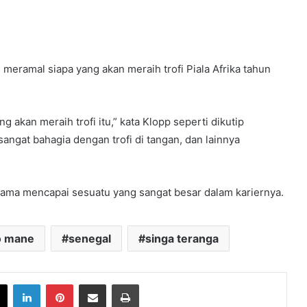
n meramal siapa yang akan meraih trofi Piala Afrika tahun
 akan meraih trofi itu,” kata Klopp seperti dikutip
sangat bahagia dengan trofi di tangan, dan lainnya
sama mencapai sesuatu yang sangat besar dalam kariernya.
o mane
senegal
singa teranga
book
X
LinkedIn
Pinterest
Share via Email
Print