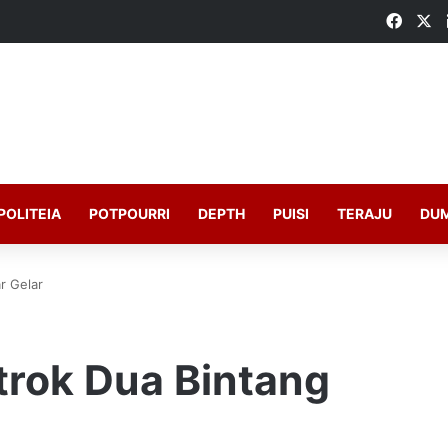
Faceb
X
POLITEIA
POTPOURRI
DEPTH
PUISI
TERAJU
DU
r Gelar
trok Dua Bintang