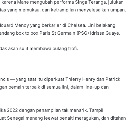
rit karena Mane mengubah performa Singa Teranga, julukan
itas yang memukau, dan ketrampilan menyelesaikan umpan.
ouard Mendy yang berkarier di Chelsea. Lini belakang
landang box to box Paris St Germain (PSG) Idrissa Guaye.
ak akan sulit membawa pulang trofi.
cis — yang saat itu diperkuat Thierry Henry dan Patrick
gan pemain terbaik di semua lini, dalam line-up dan
ika 2022 dengan penampilan tak menarik. Tampil
t Senegal menang leewat penalti meragukan, dan ditahan