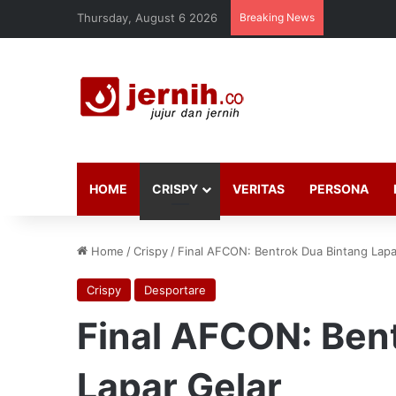
Thursday, August 6 2026
Breaking News
HOME
CRISPY
VERITAS
PERSONA
Home
/
Crispy
/
Final AFCON: Bentrok Dua Bintang Lapa
Crispy
Desportare
Final AFCON: Ben
Lapar Gelar