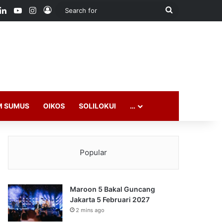
ook
LinkedIn
YouTube
Instagram
Log In
Search
for
M SUMUS
OIKOS
SOLILOKUI
…
Popular
Maroon 5 Bakal Guncang
Jakarta 5 Februari 2027
2 mins ago