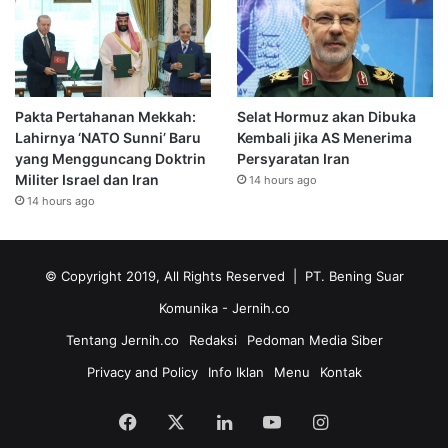
Pakta Pertahanan Mekkah:
Selat Hormuz akan Dibuka
Lahirnya ‘NATO Sunni’ Baru
Kembali jika AS Menerima
yang Mengguncang Doktrin
Persyaratan Iran
Militer Israel dan Iran
14 hours ago
14 hours ago
© Copyright 2019, All Rights Reserved | PT. Bening Suar
Komunika
- Jernih.co
Tentang Jernih.co
Redaksi
Pedoman Media Siber
Privacy and Policy
Info Iklan
Menu
Kontak
Facebook
X
LinkedIn
YouTube
Instagram