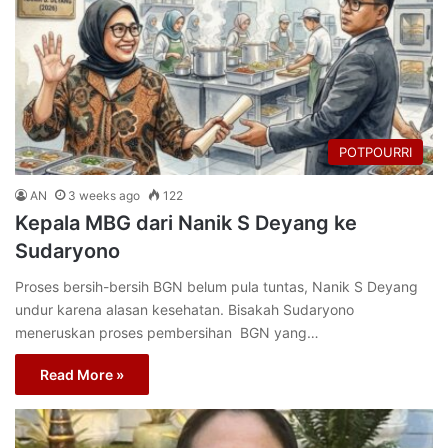
POTPOURRI
AN
3 weeks ago
122
Kepala MBG dari Nanik S Deyang ke
Sudaryono
Proses bersih-bersih BGN belum pula tuntas, Nanik S Deyang
undur karena alasan kesehatan. Bisakah Sudaryono
meneruskan proses pembersihan BGN yang…
Read More »