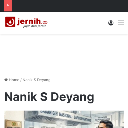
Log In
M
Home
/
Nanik S Deyang
Nanik S Deyang