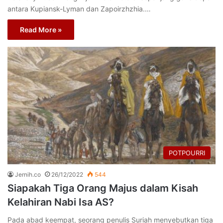
antara Kupiansk-Lyman dan Zapoirzhzhia.…
Read More »
POTPOURRI
Jernih.co
26/12/2022
544
Siapakah Tiga Orang Majus dalam Kisah
Kelahiran Nabi Isa AS?
Pada abad keempat, seorang penulis Suriah menyebutkan tiga