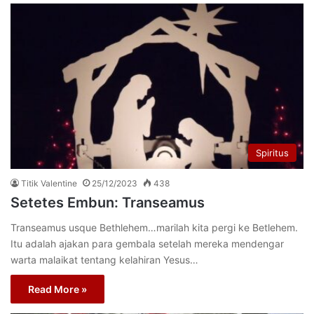
Spiritus
Titik Valentine
25/12/2023
438
Setetes Embun: Transeamus
Transeamus usque Bethlehem…marilah kita pergi ke Betlehem.
Itu adalah ajakan para gembala setelah mereka mendengar
warta malaikat tentang kelahiran Yesus…
Read More »