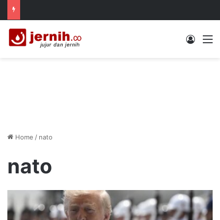
Log In
M
Home
/
nato
nato