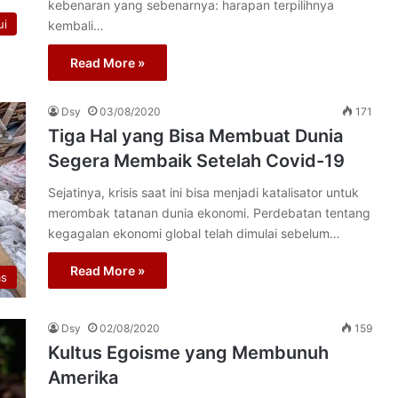
kebenaran yang sebenarnya: harapan terpilihnya
ui
kembali…
Read More »
Dsy
03/08/2020
171
Tiga Hal yang Bisa Membuat Dunia
Segera Membaik Setelah Covid-19
Sejatinya, krisis saat ini bisa menjadi katalisator untuk
merombak tatanan dunia ekonomi. Perdebatan tentang
kegagalan ekonomi global telah dimulai sebelum…
Read More »
as
Dsy
02/08/2020
159
Kultus Egoisme yang Membunuh
Amerika