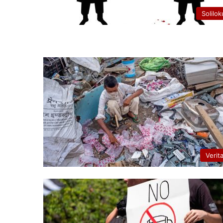
Solilok
Verit