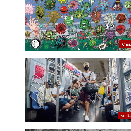
Cris
Verit