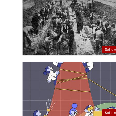
Solilok
Solilok