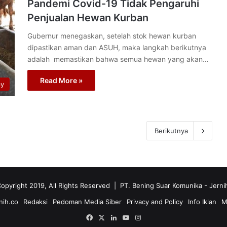
Pandemi Covid-19 Tidak Pengaruhi
Penjualan Hewan Kurban
Gubernur menegaskan, setelah stok hewan kurban
dipastikan aman dan ASUH, maka langkah berikutnya
adalah memastikan bahwa semua hewan yang akan…
Read More »
py
Berikutnya
opyright 2019, All Rights Reserved | PT. Bening Suar Komunika
- Jerni
nih.co
Redaksi
Pedoman Media Siber
Privacy and Policy
Info Iklan
M
Facebook
X
LinkedIn
YouTube
Instagram