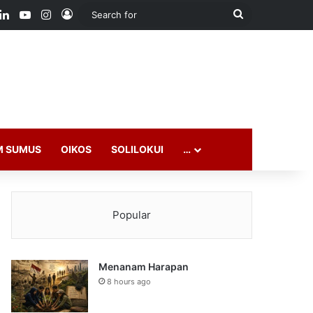
ook
LinkedIn
YouTube
Instagram
Log In
Search
for
M SUMUS
OIKOS
SOLILOKUI
…
Popular
Menanam Harapan
8 hours ago