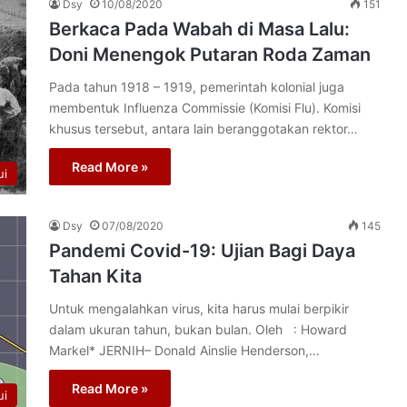
Dsy
10/08/2020
151
Berkaca Pada Wabah di Masa Lalu:
Doni Menengok Putaran Roda Zaman
Pada tahun 1918 – 1919, pemerintah kolonial juga
membentuk Influenza Commissie (Komisi Flu). Komisi
khusus tersebut, antara lain beranggotakan rektor…
Read More »
ui
Dsy
07/08/2020
145
Pandemi Covid-19: Ujian Bagi Daya
Tahan Kita
Untuk mengalahkan virus, kita harus mulai berpikir
dalam ukuran tahun, bukan bulan. Oleh : Howard
Markel* JERNIH– Donald Ainslie Henderson,…
Read More »
ui