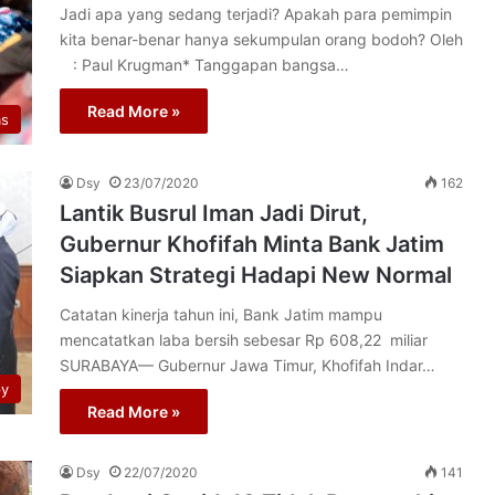
Jadi apa yang sedang terjadi? Apakah para pemimpin
kita benar-benar hanya sekumpulan orang bodoh? Oleh
: Paul Krugman* Tanggapan bangsa…
Read More »
as
Dsy
23/07/2020
162
Lantik Busrul Iman Jadi Dirut,
Gubernur Khofifah Minta Bank Jatim
Siapkan Strategi Hadapi New Normal
Catatan kinerja tahun ini, Bank Jatim mampu
mencatatkan laba bersih sebesar Rp 608,22 miliar
SURABAYA— Gubernur Jawa Timur, Khofifah Indar…
py
Read More »
Dsy
22/07/2020
141