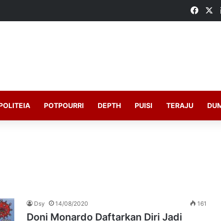
Faceb
X
POLITEIA
POTPOURRI
DEPTH
PUISI
TERAJU
DU
Dsy
14/08/2020
161
Doni Monardo Daftarkan Diri Jadi