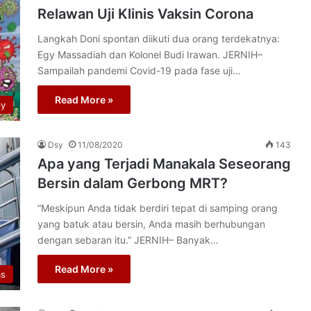
Relawan Uji Klinis Vaksin Corona
Langkah Doni spontan diikuti dua orang terdekatnya:
Egy Massadiah dan Kolonel Budi Irawan. JERNIH–
Sampailah pandemi Covid-19 pada fase uji…
Read More »
py
Dsy
11/08/2020
143
Apa yang Terjadi Manakala Seseorang
Bersin dalam Gerbong MRT?
“Meskipun Anda tidak berdiri tepat di samping orang
yang batuk atau bersin, Anda masih berhubungan
dengan sebaran itu.” JERNIH– Banyak…
Read More »
as