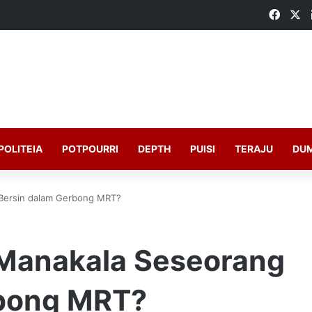
Faceb
X
POLITEIA
POTPOURRI
DEPTH
PUISI
TERAJU
DU
 Bersin dalam Gerbong MRT?
 Manakala Seseorang
rbong MRT?