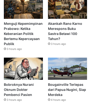
Menguji Kepemimpinan
Akankah Rano Karno
Prabowo: Ketika
Merespons Buku
Keberanian Politik
Sastra Betawi 100
Bertemu Kepercayaan
Tahun?
Publik
3 hours ago
3 hours ago
Bobroknya Nurani
Bougainville Terlepas
Oknum Dokter
dari Papua Nugini, Siap
Pembenci Pasien
Merdeka
3 hours ago
4 hours ago