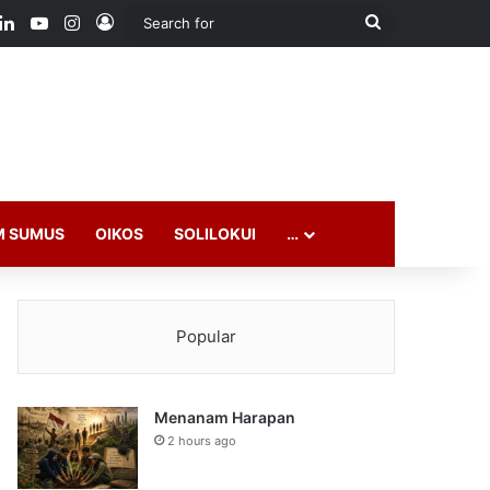
ook
LinkedIn
YouTube
Instagram
Log In
Search
for
M SUMUS
OIKOS
SOLILOKUI
…
Popular
Menanam Harapan
2 hours ago