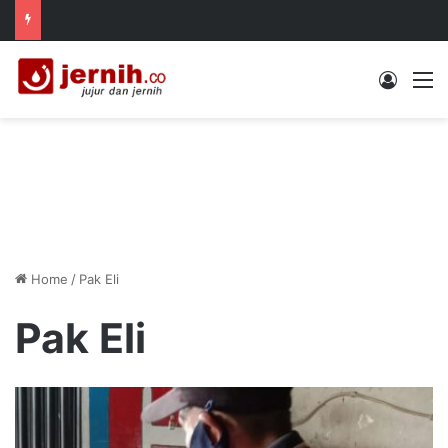
Log In
M
Home
/
Pak Eli
Pak Eli