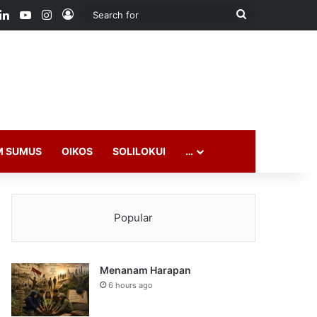
ook
LinkedIn
YouTube
Instagram
Log In
Search
for
M SUMUS
OIKOS
SOLILOKUI
…
Popular
Menanam Harapan
6 hours ago