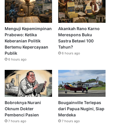
Menguji Kepemimpinan
Akankah Rano Karno
Prabowo: Ketika
Merespons Buku
Keberanian Politik
Sastra Betawi 100
Bertemu Kepercayaan
Tahun?
Publik
6 hours ago
6 hours ago
Bobroknya Nurani
Bougainville Terlepas
Oknum Dokter
dari Papua Nugini, Siap
Pembenci Pasien
Merdeka
7 hours ago
7 hours ago