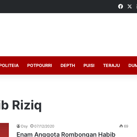
Faceb
X
POLITEIA
POTPOURRI
DEPTH
PUISI
TERAJU
DU
b Riziq
Dsy
07/12/2020
69
Enam Anggota Rombongan Habib