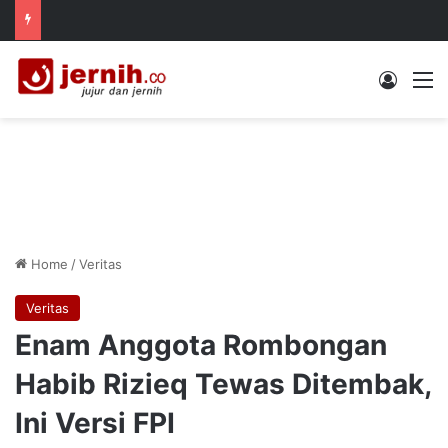
Log In
M
Home
/
Veritas
Veritas
Enam Anggota Rombongan
Habib Rizieq Tewas Ditembak,
Ini Versi FPI