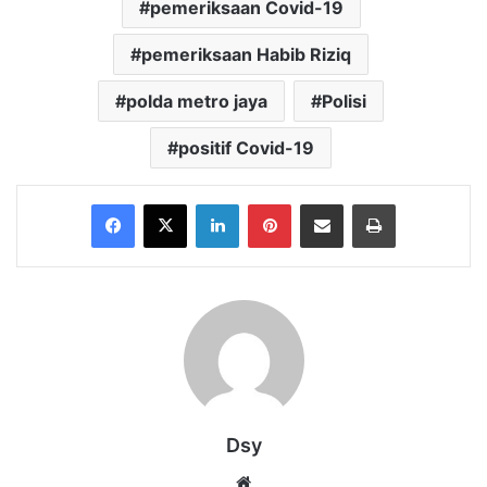
pemeriksaan Covid-19
pemeriksaan Habib Riziq
polda metro jaya
Polisi
positif Covid-19
Facebook
X
LinkedIn
Pinterest
Share via Email
Print
Dsy
Website