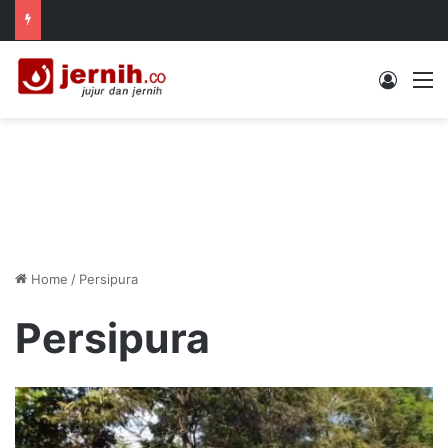
Log In
M
Home
/
Persipura
Persipura