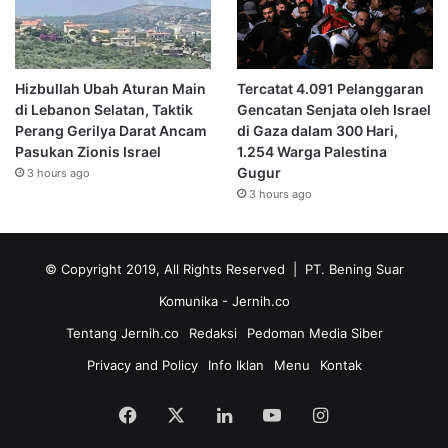
Hizbullah Ubah Aturan Main
Tercatat 4.091 Pelanggaran
di Lebanon Selatan, Taktik
Gencatan Senjata oleh Israel
Perang Gerilya Darat Ancam
di Gaza dalam 300 Hari,
Pasukan Zionis Israel
1.254 Warga Palestina
Gugur
3 hours ago
3 hours ago
© Copyright 2019, All Rights Reserved | PT. Bening Suar
Komunika
- Jernih.co
Tentang Jernih.co
Redaksi
Pedoman Media Siber
Privacy and Policy
Info Iklan
Menu
Kontak
Facebook
X
LinkedIn
YouTube
Instagram