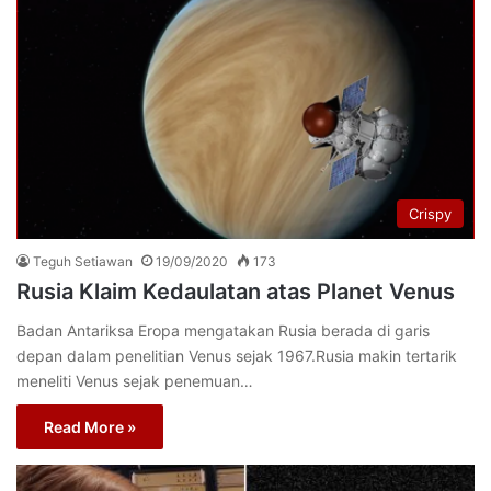
Crispy
Teguh Setiawan
19/09/2020
173
Rusia Klaim Kedaulatan atas Planet Venus
Badan Antariksa Eropa mengatakan Rusia berada di garis
depan dalam penelitian Venus sejak 1967.Rusia makin tertarik
meneliti Venus sejak penemuan…
Read More »