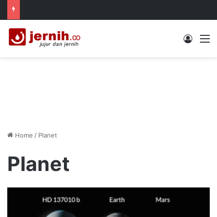
Log In
M
Home
/
Planet
Planet