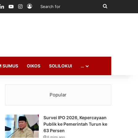
ook
LinkedIn
YouTube
Instagram
Log In
Search
for
M SUMUS
OIKOS
SOLILOKUI
…
Popular
Survei IPO 2026, Kepercayaan
Publik ke Pemerintah Turun ke
63 Persen
6 mins ago