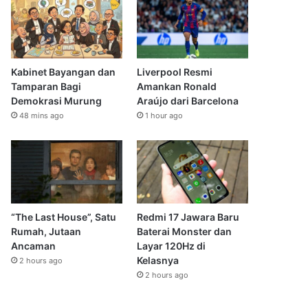
Kabinet Bayangan dan
Liverpool Resmi
Tamparan Bagi
Amankan Ronald
Demokrasi Murung
Araújo dari Barcelona
48 mins ago
1 hour ago
“The Last House”, Satu
Redmi 17 Jawara Baru
Rumah, Jutaan
Baterai Monster dan
Ancaman
Layar 120Hz di
Kelasnya
2 hours ago
2 hours ago