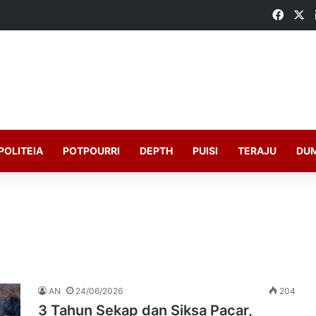
Faceb
X
POLITEIA
POTPOURRI
DEPTH
PUISI
TERAJU
DU
AN
24/06/2026
204
3 Tahun Sekap dan Siksa Pacar,