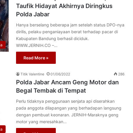
Taufik Hidayat Akhirnya Diringkus
Polda Jabar
Hanya berselang beberapa jam setelah status DPO-nya
dirilis, pelaku penganiayaan berat terhadap pacar di
Kabupaten Bandung berhasil diciduk.
ia
WWW.JERNIH.CO –…
Read More »
Titik Valentine
01/06/2022
286
Polda Jabar Ancam Geng Motor dan
Begal Tembak di Tempat
Perlu tidaknya penggunaan senjata api diserahkan
pada anggota dilapangan yang berhadapan langsung
dengan pembuat keonaran. JERNIH-Maraknya geng
motor yang meresahkan…
ia