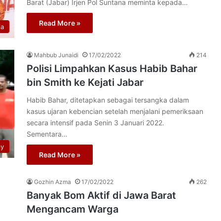
Barat (Jabar) Irjen Pol Suntana meminta kepada…
Read More »
ia
Mahbub Junaidi
17/02/2022
214
Polisi Limpahkan Kasus Habib Bahar
bin Smith ke Kejati Jabar
Habib Bahar, ditetapkan sebagai tersangka dalam
kasus ujaran kebencian setelah menjalani pemeriksaan
secara intensif pada Senin 3 Januari 2022.
Sementara…
py
Read More »
Gozhin Azma
17/02/2022
262
Banyak Bom Aktif di Jawa Barat
Mengancam Warga