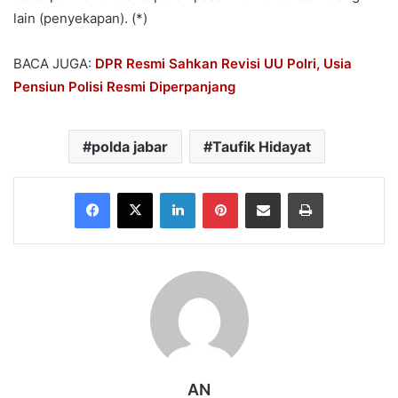
lain (penyekapan). (*)
BACA JUGA:
DPR Resmi Sahkan Revisi UU Polri, Usia
Pensiun Polisi Resmi Diperpanjang
polda jabar
Taufik Hidayat
Facebook
X
LinkedIn
Pinterest
Share via Email
Print
AN