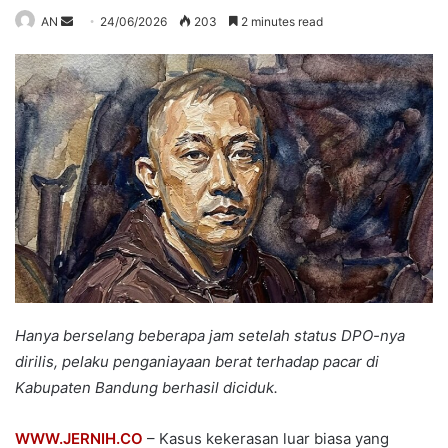
Send
AN
24/06/2026
203
2 minutes read
an
email
Hanya berselang beberapa jam setelah status DPO-nya
dirilis, pelaku penganiayaan berat terhadap pacar di
Kabupaten Bandung berhasil diciduk.
WWW.JERNIH.CO
– Kasus kekerasan luar biasa yang