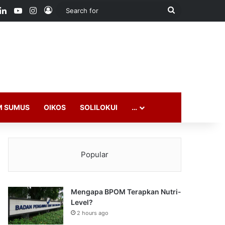
ook
LinkedIn
YouTube
Instagram
Log In
Search
for
M SUMUS
OIKOS
SOLILOKUI
…
Popular
Mengapa BPOM Terapkan Nutri-
Level?
2 hours ago