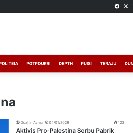
Faceb
X
POLITEIA
POTPOURRI
DEPTH
PUISI
TERAJU
DU
ina
Gozhin Azma
04/01/2026
123
Aktivis Pro-Palestina Serbu Pabrik