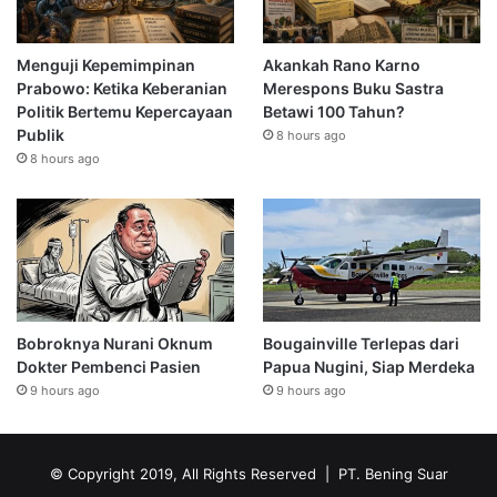
Menguji Kepemimpinan
Akankah Rano Karno
Prabowo: Ketika Keberanian
Merespons Buku Sastra
Politik Bertemu Kepercayaan
Betawi 100 Tahun?
Publik
8 hours ago
8 hours ago
Bobroknya Nurani Oknum
Bougainville Terlepas dari
Dokter Pembenci Pasien
Papua Nugini, Siap Merdeka
9 hours ago
9 hours ago
© Copyright 2019, All Rights Reserved | PT. Bening Suar