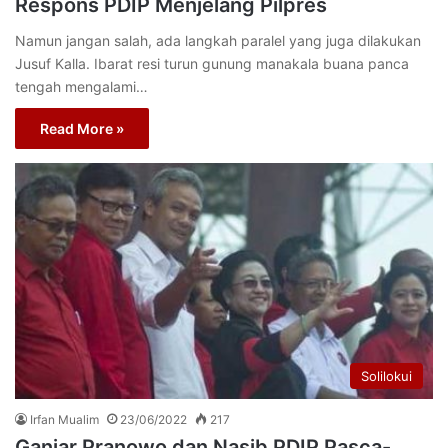
Respons PDIP Menjelang Pilpres
Namun jangan salah, ada langkah paralel yang juga dilakukan
Jusuf Kalla. Ibarat resi turun gunung manakala buana panca
tengah mengalami…
Read More »
Solilokui
Irfan Mualim
23/06/2022
217
Ganjar Pranowo dan Nasib PDIP Pasca-