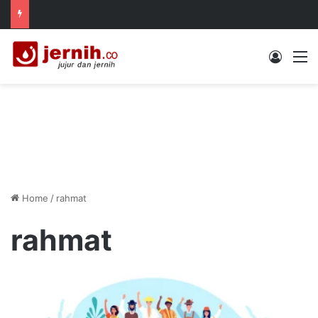
Log In
M
Home
/
rahmat
rahmat