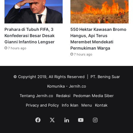
Prahara di Tubuh FIFA, 3
550 Hektar Kawasan Bromo
Konfederasi Besar Desak
Hangus, Api Terus
Gianni Infantino Lengser
Merembet Mendekati
Permukiman Warga
7 hours ago
7 hours ago
© Copyright 2019, All Rights Reserved | PT. Bening Suar
Komunika
- Jernih.co
Tentang Jernih.co
Redaksi
Pedoman Media Siber
Privacy and Policy
Info Iklan
Menu
Kontak
Facebook
X
LinkedIn
YouTube
Instagram