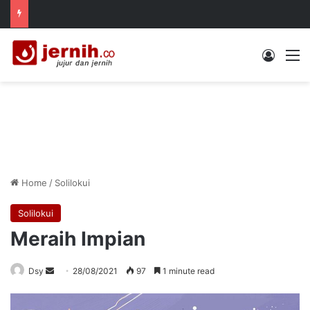
Log In
M
Home
/
Solilokui
Solilokui
Meraih Impian
Send
Dsy
28/08/2021
97
1 minute read
an
email