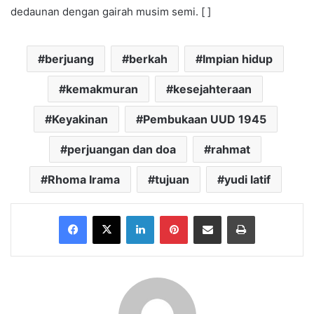
dedaunan dengan gairah musim semi. [ ]
berjuang
berkah
Impian hidup
kemakmuran
kesejahteraan
Keyakinan
Pembukaan UUD 1945
perjuangan dan doa
rahmat
Rhoma Irama
tujuan
yudi latif
Facebook
X
LinkedIn
Pinterest
Share via Email
Print