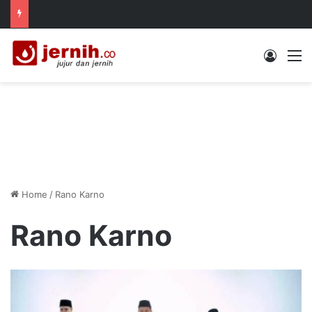
Log In
M
Home
/
Rano Karno
Rano Karno