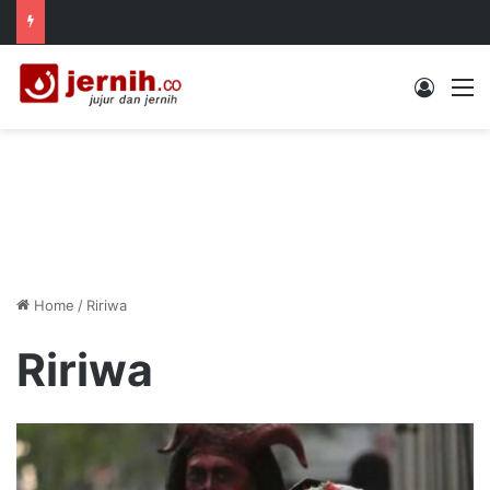
Log In
M
Home
/
Ririwa
Ririwa