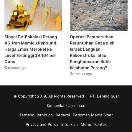
Sinyal De-Eskalasi Perang
Operasi Pembersihan
AS-Iran Memicu Rebound,
Reruntuhan Gaza oleh
Harga Emas Meroket ke
Israel: Langkah
Level Tertinggi $4.164 per
Rekonstruksi atau
Ouns
Penghancuran Bukti
Kejahatan Perang?
8 hours ago
8 hours ago
© Copyright 2019, All Rights Reserved | PT. Bening Suar
Komunika
- Jernih.co
Tentang Jernih.co
Redaksi
Pedoman Media Siber
Privacy and Policy
Info Iklan
Menu
Kontak