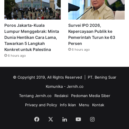
Poros Jakarta-Kuala
Survei IPO 2026,
Lumpur Menggebrak: Minta
Kepercayaan Publik ke
Dunia Hentikan Cara Lama,
Pemerintah Turun ke 63
Tawarkan 5 Langkah
Persen
Konkret untuk Palestina
6 hours ago
6 hours ago
© Copyright 2019, All Rights Reserved | PT. Bening Suar
Komunika
- Jernih.co
Tentang Jernih.co
Redaksi
Pedoman Media Siber
Privacy and Policy
Info Iklan
Menu
Kontak
Facebook
X
LinkedIn
YouTube
Instagram