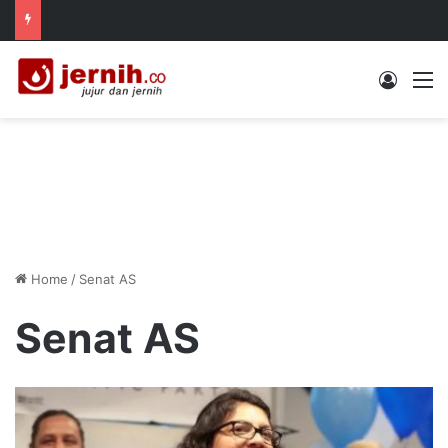
Log In
M
Home
/
Senat AS
Senat AS