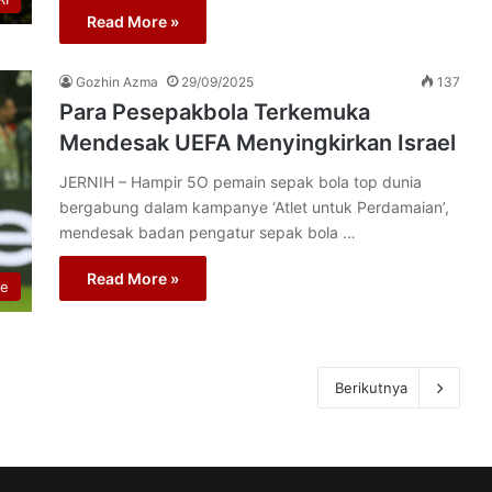
Read More »
Gozhin Azma
29/09/2025
137
Para Pesepakbola Terkemuka
Mendesak UEFA Menyingkirkan Israel
JERNIH – Hampir 5O pemain sepak bola top dunia
bergabung dalam kampanye ‘Atlet untuk Perdamaian’,
mendesak badan pengatur sepak bola …
Read More »
re
Berikutnya