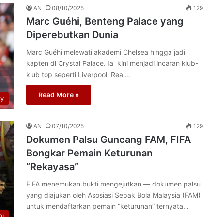
AN
08/10/2025
129
Marc Guéhi, Benteng Palace yang
Diperebutkan Dunia
Marc Guéhi melewati akademi Chelsea hingga jadi
kapten di Crystal Palace. Ia kini menjadi incaran klub-
klub top seperti Liverpool, Real…
Read More »
py
AN
07/10/2025
129
Dokumen Palsu Guncang FAM, FIFA
Bongkar Pemain Keturunan
“Rekayasa”
FIFA menemukan bukti mengejutkan — dokumen palsu
yang diajukan oleh Asosiasi Sepak Bola Malaysia (FAM)
untuk mendaftarkan pemain “keturunan” ternyata…
I