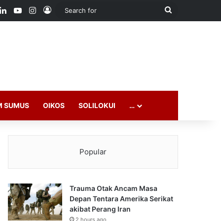
ook
LinkedIn
YouTube
Instagram
Log In
Search
for
M SUMUS
OIKOS
SOLILOKUI
…
Popular
Trauma Otak Ancam Masa
Depan Tentara Amerika Serikat
akibat Perang Iran
2 hours ago