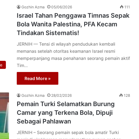
Gozhin Azma
05/06/2026
111
Israel Tahan Penggawa Timnas Sepak
Bola Wanita Palestina, PFA Kecam
Tindakan Sistematis!
JERNIH — Tensi di wilayah pendudukan kembali
memanas setelah otoritas keamanan Israel resmi
memperpanjang masa penahanan seorang pemain aktif
re
Tim…
Read More »
Gozhin Azma
28/02/2026
128
Pemain Turki Selamatkan Burung
Camar yang Terkena Bola, Dipuji
Sebagai Pahlawan
JERNIH – Seorang pemain sepak bola amatir Turki