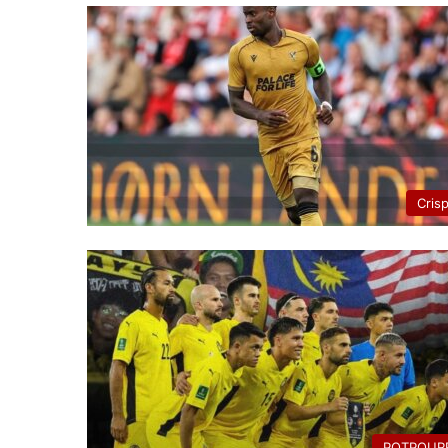
Cris
POTPOURR