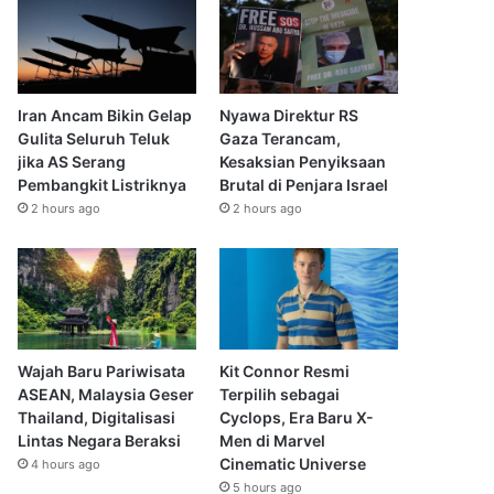
Iran Ancam Bikin Gelap
Nyawa Direktur RS
Gulita Seluruh Teluk
Gaza Terancam,
jika AS Serang
Kesaksian Penyiksaan
Pembangkit Listriknya
Brutal di Penjara Israel
2 hours ago
2 hours ago
Wajah Baru Pariwisata
Kit Connor Resmi
ASEAN, Malaysia Geser
Terpilih sebagai
Thailand, Digitalisasi
Cyclops, Era Baru X-
Lintas Negara Beraksi
Men di Marvel
Cinematic Universe
4 hours ago
5 hours ago