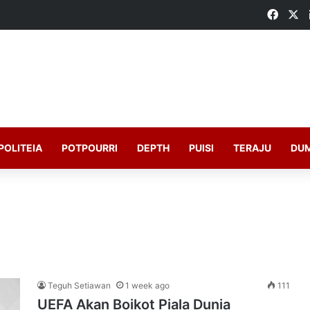
Faceb
X
POLITEIA
POTPOURRI
DEPTH
PUISI
TERAJU
DU
Teguh Setiawan
1 week ago
111
UEFA Akan Boikot Piala Dunia