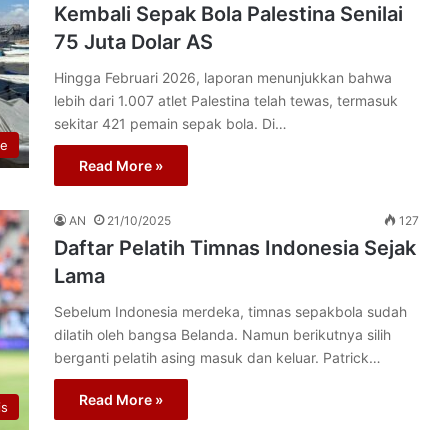
Kembali Sepak Bola Palestina Senilai
75 Juta Dolar AS
Hingga Februari 2026, laporan menunjukkan bahwa
lebih dari 1.007 atlet Palestina telah tewas, termasuk
sekitar 421 pemain sepak bola. Di…
re
Read More »
AN
21/10/2025
127
Daftar Pelatih Timnas Indonesia Sejak
Lama
Sebelum Indonesia merdeka, timnas sepakbola sudah
dilatih oleh bangsa Belanda. Namun berikutnya silih
berganti pelatih asing masuk dan keluar. Patrick…
Read More »
is