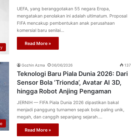
UEFA, yang beranggotakan 55 negara Eropa,
mengatakan penolakan ini adalah ultimatum. Proposal
FIFA mencakup pembentukan anak perusahaan
komersial baru senilai…
Read More »
py
Gozhin Azma
06/06/2026
137
Teknologi Baru Piala Dunia 2026: Dari
Sensor Bola ‘Trionda’, Avatar AI 3D,
hingga Robot Anjing Pengaman
JERNIH — FIFA Piala Dunia 2026 dipastikan bakal
menjadi panggung turnamen sepak bola paling unik,
megah, dan canggih sepanjang sejarah.…
re
Read More »