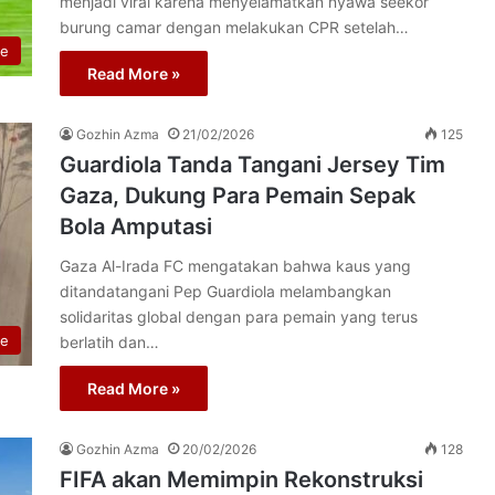
menjadi viral karena menyelamatkan nyawa seekor
burung camar dengan melakukan CPR setelah…
re
Read More »
Gozhin Azma
21/02/2026
125
Guardiola Tanda Tangani Jersey Tim
Gaza, Dukung Para Pemain Sepak
Bola Amputasi
Gaza Al-Irada FC mengatakan bahwa kaus yang
ditandatangani Pep Guardiola melambangkan
solidaritas global dengan para pemain yang terus
re
berlatih dan…
Read More »
Gozhin Azma
20/02/2026
128
FIFA akan Memimpin Rekonstruksi