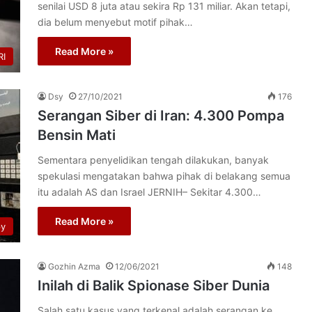
senilai USD 8 juta atau sekira Rp 131 miliar. Akan tetapi,
dia belum menyebut motif pihak…
Read More »
I
Dsy
27/10/2021
176
Serangan Siber di Iran: 4.300 Pompa
Bensin Mati
Sementara penyelidikan tengah dilakukan, banyak
spekulasi mengatakan bahwa pihak di belakang semua
itu adalah AS dan Israel JERNIH– Sekitar 4.300…
Read More »
py
Gozhin Azma
12/06/2021
148
Inilah di Balik Spionase Siber Dunia
Salah satu kasus yang terkenal adalah serangan ke