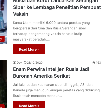
Rusia dan Korut Lancarkan Serangan
Siber ke Lembaga Penelitian Pembuat
Vaksin
Korea Utara memiliki 6.000 tentara peretas yang
beroperasi dari Cina dan Rusia.Serangan siber
terhadap pengembang vaksin harus dikutip
py
masyarakat beradab.…
Read More »
Dsy
21/10/2020
163
Enam Perwira Intelijen Rusia Jadi
Buronan Amerika Serikat
Juli lalu, badan keamanan siber di Inggris, AS, dan
Kanada juga menuduh jaringan peretas yang didukung
Rusia telah mencoba mencuri…
Read More »
py