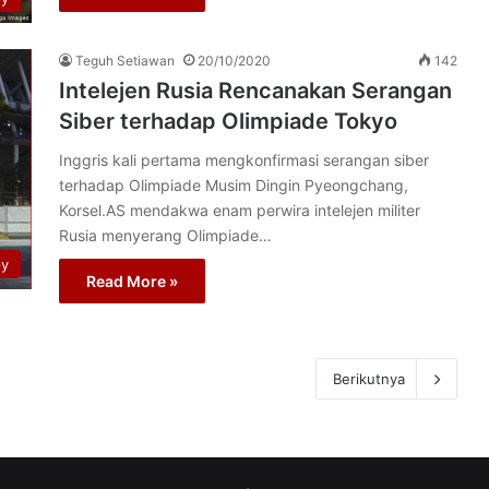
Teguh Setiawan
20/10/2020
142
Intelejen Rusia Rencanakan Serangan
Siber terhadap Olimpiade Tokyo
Inggris kali pertama mengkonfirmasi serangan siber
terhadap Olimpiade Musim Dingin Pyeongchang,
Korsel.AS mendakwa enam perwira intelejen militer
Rusia menyerang Olimpiade…
py
Read More »
Berikutnya