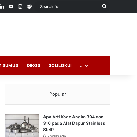
ook
LinkedIn
YouTube
Instagram
Log In
Search
for
M SUMUS
OIKOS
SOLILOKUI
…
Popular
Apa Arti Kode Angka 304 dan
316 pada Alat Dapur Stainless
Stell?
6 hours ago