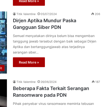
Read More »
Titik Valentine
05/07/2024
206
Dirjen Aptika Mundur Paska
Gangguan Siber PDN
Semuel menyatakan dirinya belum bisa mengemban
tanggung jawab tersebut dengan baik sebagai Dirjen
Aptika dan bertanggungjawab atas terjadinya
serangan siber…
Read More »
I
Titik Valentine
26/06/2024
187
Beberapa Fakta Terkait Serangan
Ransomware pada PDN
Pihak penyebar virus ransomware meminta tebusan