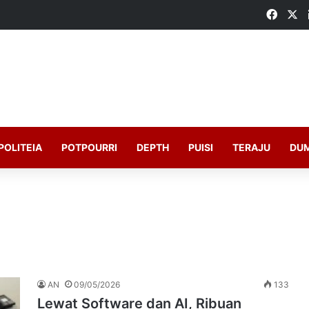
Faceb
X
POLITEIA
POTPOURRI
DEPTH
PUISI
TERAJU
DU
AN
09/05/2026
133
Lewat Software dan AI, Ribuan