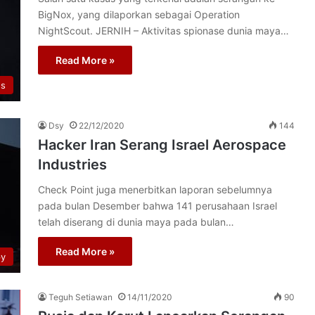
BigNox, yang dilaporkan sebagai Operation
NightScout. JERNIH – Aktivitas spionase dunia maya…
Read More »
s
Dsy
22/12/2020
144
Hacker Iran Serang Israel Aerospace
Industries
Check Point juga menerbitkan laporan sebelumnya
pada bulan Desember bahwa 141 perusahaan Israel
telah diserang di dunia maya pada bulan…
Read More »
py
Teguh Setiawan
14/11/2020
90