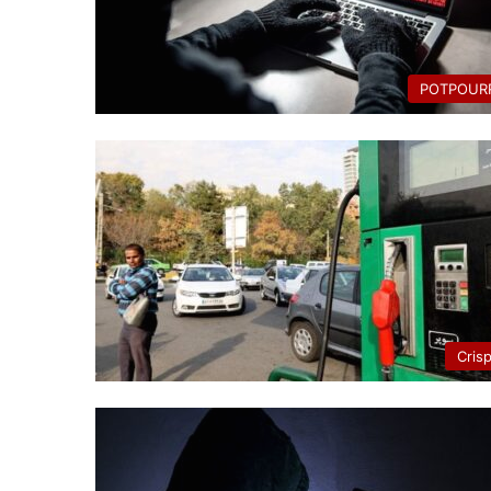
POTPOURR
Cris