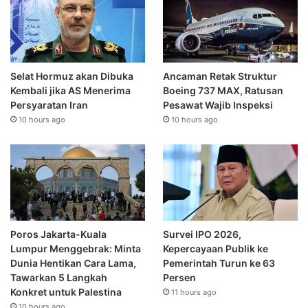
Selat Hormuz akan Dibuka
Ancaman Retak Struktur
Kembali jika AS Menerima
Boeing 737 MAX, Ratusan
Persyaratan Iran
Pesawat Wajib Inspeksi
10 hours ago
10 hours ago
Poros Jakarta-Kuala
Survei IPO 2026,
Lumpur Menggebrak: Minta
Kepercayaan Publik ke
Dunia Hentikan Cara Lama,
Pemerintah Turun ke 63
Tawarkan 5 Langkah
Persen
Konkret untuk Palestina
11 hours ago
10 hours ago