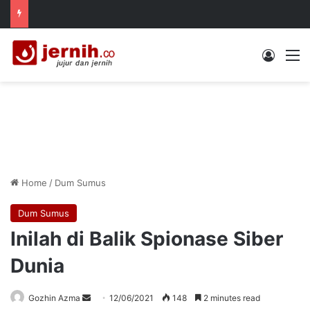
Log In
M
Home
/
Dum Sumus
Dum Sumus
Inilah di Balik Spionase Siber
Dunia
Send
Gozhin Azma
12/06/2021
148
2 minutes read