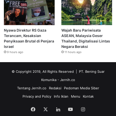
Nyawa Direktur RS Gaza
Wajah Baru Pariwisata
Terancam, Kesaksian
ASEAN, Malaysia Geser
Penyiksaan Brutal di Penjara
Thailand, Digitalisasi Lintas
Israel
Negara Beraksi
9 hours ago
11 hours ago
© Copyright 2019, All Rights Reserved | PT. Bening Suar
Komunika
- Jernih.co
Tentang Jernih.co
Redaksi
Pedoman Media Siber
Privacy and Policy
Info Iklan
Menu
Kontak
Facebook
X
LinkedIn
YouTube
Instagram