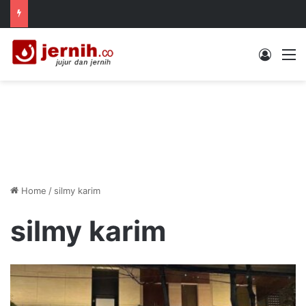
Log In
M
Home
/
silmy karim
silmy karim