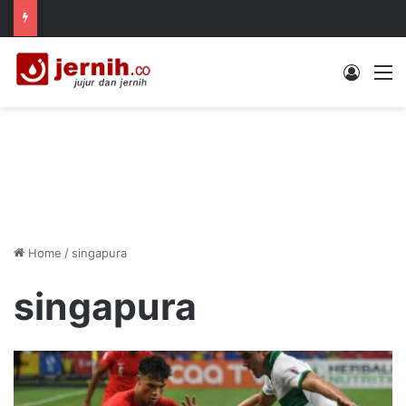
Log In
M
Home
/
singapura
singapura