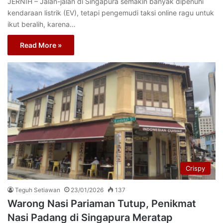
JERNIH – Jalan-jalan di Singapura semakin banyak dipenuhi
kendaraan listrik (EV), tetapi pengemudi taksi online ragu untuk
ikut beralih, karena…
Read More »
Crispy
Teguh Setiawan
23/01/2026
137
Warong Nasi Pariaman Tutup, Penikmat
Nasi Padang di Singapura Meratap