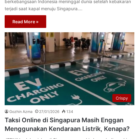
berkebangsaan Indonesia meninggal dunia setelah kebakaran
terjadi saat kapal menuju Singapura.…
Read More »
Crispy
Gozhin Azma
27/01/2026
134
Taksi Online di Singapura Masih Enggan
Menggunakan Kendaraan Listrik, Kenapa?