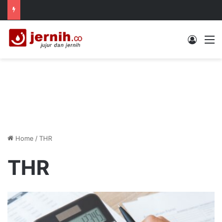
Log In
M
Home
/
THR
THR