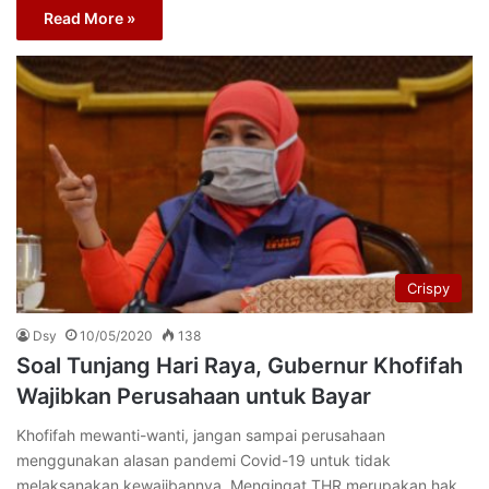
Read More »
Crispy
Dsy
10/05/2020
138
Soal Tunjang Hari Raya, Gubernur Khofifah
Wajibkan Perusahaan untuk Bayar
Khofifah mewanti-wanti, jangan sampai perusahaan
menggunakan alasan pandemi Covid-19 untuk tidak
melaksanakan kewajibannya. Mengingat THR merupakan hak