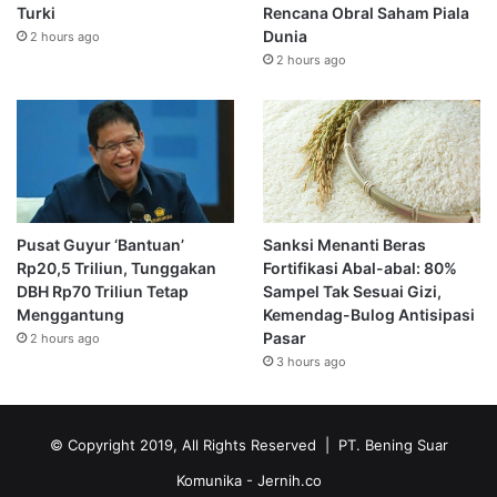
Turki
Rencana Obral Saham Piala
Dunia
2 hours ago
2 hours ago
Pusat Guyur ‘Bantuan’
Sanksi Menanti Beras
Rp20,5 Triliun, Tunggakan
Fortifikasi Abal-abal: 80%
DBH Rp70 Triliun Tetap
Sampel Tak Sesuai Gizi,
Menggantung
Kemendag-Bulog Antisipasi
Pasar
2 hours ago
3 hours ago
© Copyright 2019, All Rights Reserved | PT. Bening Suar
Komunika
- Jernih.co