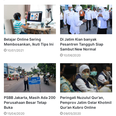
Belajar Online Sering
Di Jatim Kian banyak
Membosankan, Ikuti Tips Ini
Pesantren Tangguh Siap
Sambut New Normal
10/01/2021
10/06/2020
PSBB Jakarta, Masih Ada 200
Peringati Nuzulul Qur’an,
Perusahaan Besar Tetap
Pemprov Jatim Gelar Khotmil
Buka
Qur’an Kubro Online
15/04/2020
09/05/2020