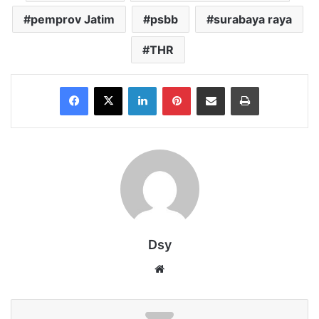
pemprov Jatim
psbb
surabaya raya
THR
Facebook
X
LinkedIn
Pinterest
Share via Email
Print
Dsy
Website