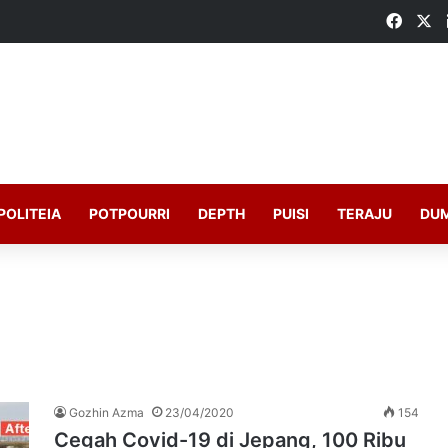
Faceb
X
POLITEIA
POTPOURRI
DEPTH
PUISI
TERAJU
DU
Gozhin Azma
23/04/2020
154
Cegah Covid-19 di Jepang, 100 Ribu