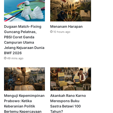
Dugaan Match-Fixing
Menanam Harapan
Guncang Pelatnas,
10 hours ago
PBSI Coret Ganda
Campuran Utama
Jelang Kejuaraan Dunia
BWF 2026
49 mins ago
Menguji Kepemimpinan
Akankah Rano Karno
Prabowo: Ketika
Merespons Buku
Keberanian Politik
Sastra Betawi 100
Bertemu Kepercayaan
Tahun?