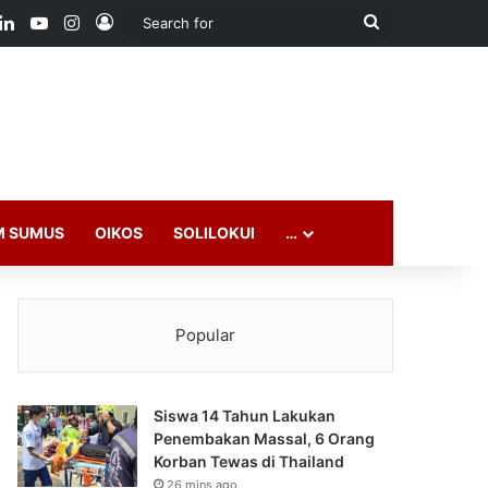
ook
LinkedIn
YouTube
Instagram
Log In
Search
for
M SUMUS
OIKOS
SOLILOKUI
…
Popular
Siswa 14 Tahun Lakukan
Penembakan Massal, 6 Orang
Korban Tewas di Thailand
26 mins ago