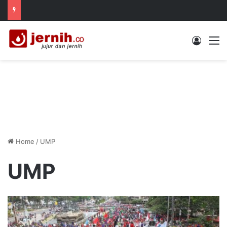
Log In
M
Home
/
UMP
UMP