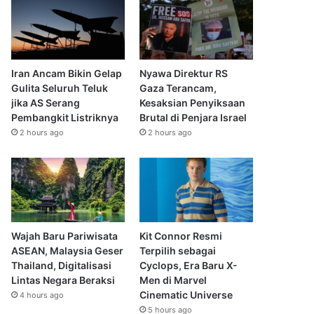
Iran Ancam Bikin Gelap
Nyawa Direktur RS
Gulita Seluruh Teluk
Gaza Terancam,
jika AS Serang
Kesaksian Penyiksaan
Pembangkit Listriknya
Brutal di Penjara Israel
2 hours ago
2 hours ago
Wajah Baru Pariwisata
Kit Connor Resmi
ASEAN, Malaysia Geser
Terpilih sebagai
Thailand, Digitalisasi
Cyclops, Era Baru X-
Lintas Negara Beraksi
Men di Marvel
Cinematic Universe
4 hours ago
5 hours ago