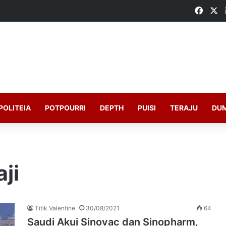
Faceb
X
POLITEIA
POTPOURRI
DEPTH
PUISI
TERAJU
DU
ji
Titik Valentine
30/08/2021
64
Saudi Akui Sinovac dan Sinopharm,