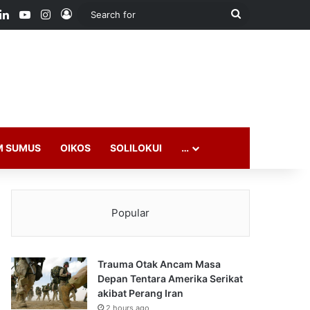
ook
LinkedIn
YouTube
Instagram
Log In
Search
for
M SUMUS
OIKOS
SOLILOKUI
…
Popular
Trauma Otak Ancam Masa
Depan Tentara Amerika Serikat
akibat Perang Iran
2 hours ago