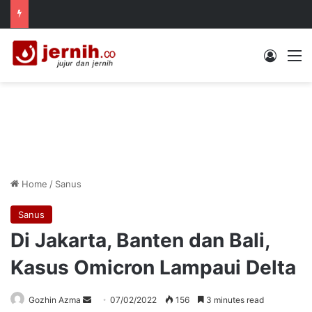
Log In
M
Home
/
Sanus
Sanus
Di Jakarta, Banten dan Bali,
Kasus Omicron Lampaui Delta
Send
Gozhin Azma
07/02/2022
156
3 minutes read