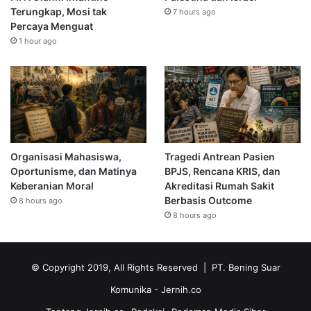
Terungkap, Mosi tak
7 hours ago
Percaya Menguat
1 hour ago
Organisasi Mahasiswa,
Tragedi Antrean Pasien
Oportunisme, dan Matinya
BPJS, Rencana KRIS, dan
Keberanian Moral
Akreditasi Rumah Sakit
Berbasis Outcome
8 hours ago
8 hours ago
© Copyright 2019, All Rights Reserved | PT. Bening Suar
Komunika
- Jernih.co