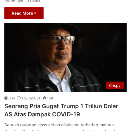
orang lain. JERNIH…
Read More »
Crispy
Dsy
17/04/2021
158
Seorang Pria Gugat Trump 1 Triliun Dolar
AS Atas Dampak COVID-19
Sebuah gugatan class action dilakukan terhadap mantan