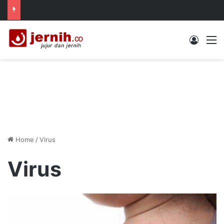
Log In
M
Home
/
Virus
Virus