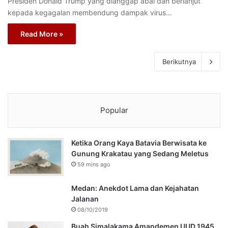
Presiden Donald Trump yang dianggap abai dan berlanjut
kepada kegagalan membendung dampak virus…
Read More »
Berikutnya
Popular
Ketika Orang Kaya Batavia Berwisata ke
Gunung Krakatau yang Sedang Meletus
59 mins ago
Medan: Anekdot Lama dan Kejahatan
Jalanan
08/10/2019
Buah Simalakama Amandemen UUD 1945