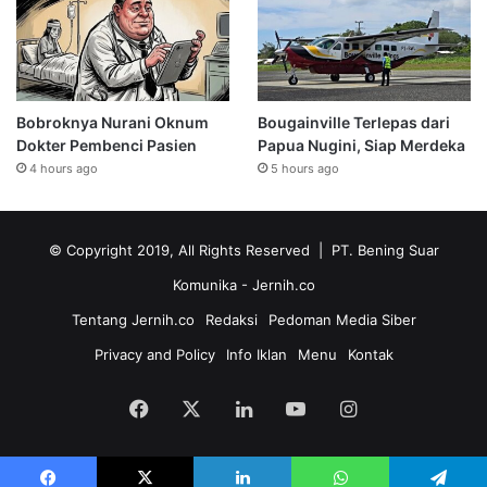
Bobroknya Nurani Oknum
Bougainville Terlepas dari
Dokter Pembenci Pasien
Papua Nugini, Siap Merdeka
4 hours ago
5 hours ago
© Copyright 2019, All Rights Reserved | PT. Bening Suar
Komunika
- Jernih.co
Tentang Jernih.co
Redaksi
Pedoman Media Siber
Privacy and Policy
Info Iklan
Menu
Kontak
Facebook
X
LinkedIn
YouTube
Instagram