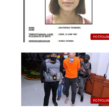
POTPOURR
POTPOURR