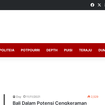
Faceb
X
POLITEIA
POTPOURRI
DEPTH
PUISI
TERAJU
DU
Dsy
11/11/2021
2,529
Bali Dalam Potensi Cengkeraman