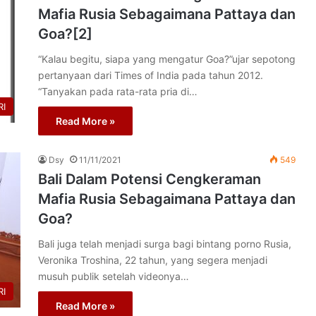
Mafia Rusia Sebagaimana Pattaya dan
Goa?[2]
“Kalau begitu, siapa yang mengatur Goa?”ujar sepotong
pertanyaan dari Times of India pada tahun 2012.
“Tanyakan pada rata-rata pria di…
I
Read More »
Dsy
11/11/2021
549
Bali Dalam Potensi Cengkeraman
Mafia Rusia Sebagaimana Pattaya dan
Goa?
Bali juga telah menjadi surga bagi bintang porno Rusia,
Veronika Troshina, 22 tahun, yang segera menjadi
musuh publik setelah videonya…
I
Read More »