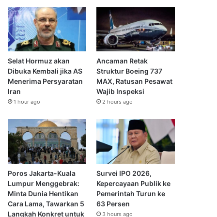
Selat Hormuz akan
Ancaman Retak
Dibuka Kembali jika AS
Struktur Boeing 737
Menerima Persyaratan
MAX, Ratusan Pesawat
Iran
Wajib Inspeksi
1 hour ago
2 hours ago
Poros Jakarta-Kuala
Survei IPO 2026,
Lumpur Menggebrak:
Kepercayaan Publik ke
Minta Dunia Hentikan
Pemerintah Turun ke
Cara Lama, Tawarkan 5
63 Persen
Langkah Konkret untuk
3 hours ago