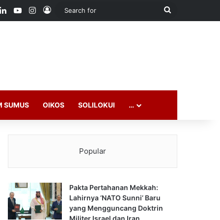
ook
LinkedIn
YouTube
Instagram
Log In
Search
for
M SUMUS
OIKOS
SOLILOKUI
…
Popular
Pakta Pertahanan Mekkah:
Lahirnya ‘NATO Sunni’ Baru
yang Mengguncang Doktrin
Militer Israel dan Iran