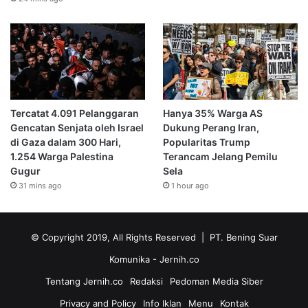
Tercatat 4.091 Pelanggaran
Hanya 35% Warga AS
Gencatan Senjata oleh Israel
Dukung Perang Iran,
di Gaza dalam 300 Hari,
Popularitas Trump
1.254 Warga Palestina
Terancam Jelang Pemilu
Gugur
Sela
31 mins ago
1 hour ago
© Copyright 2019, All Rights Reserved | PT. Bening Suar
Komunika
- Jernih.co
Tentang Jernih.co
Redaksi
Pedoman Media Siber
Privacy and Policy
Info Iklan
Menu
Kontak