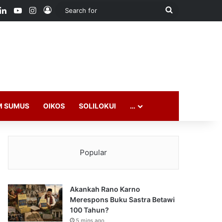
ook
LinkedIn
YouTube
Instagram
Log In
Search
for
M SUMUS
OIKOS
SOLILOKUI
…
Popular
Akankah Rano Karno
Merespons Buku Sastra Betawi
100 Tahun?
5 mins ago