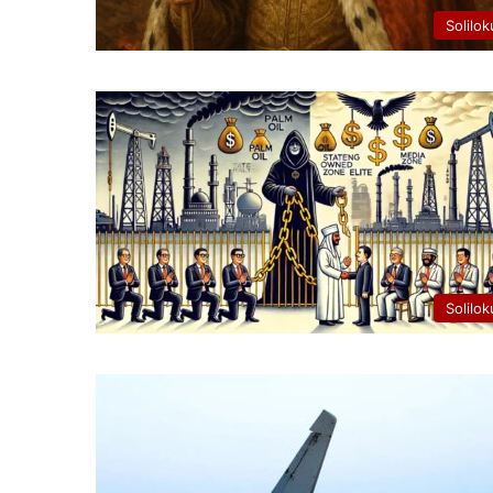
Solilok
Solilok