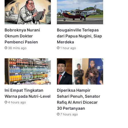
Bobroknya Nurani
Bougainville Terlepas
Oknum Dokter
dari Papua Nugini, Siap
Pembenci Pasien
Merdeka
36 mins ago
1 hour ago
Ini Empat Tingkatan
Diperiksa Hampir
Warna pada Nutri-Level
Sehari Penuh, Senator
Rafiq Al Amri Dicecar
4 hours ago
30 Pertanyaan
7 hours ago