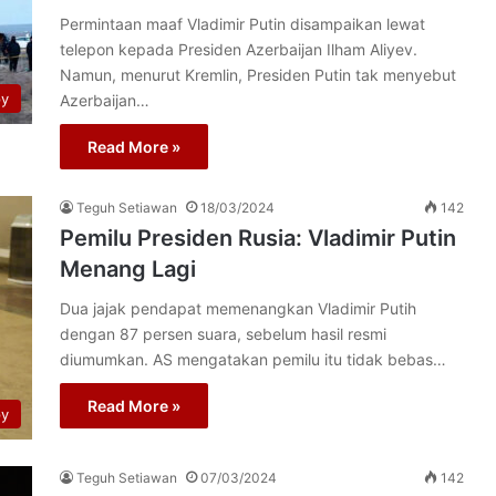
Permintaan maaf Vladimir Putin disampaikan lewat
telepon kepada Presiden Azerbaijan Ilham Aliyev.
Namun, menurut Kremlin, Presiden Putin tak menyebut
py
Azerbaijan…
Read More »
Teguh Setiawan
18/03/2024
142
Pemilu Presiden Rusia: Vladimir Putin
Menang Lagi
Dua jajak pendapat memenangkan Vladimir Putih
dengan 87 persen suara, sebelum hasil resmi
diumumkan. AS mengatakan pemilu itu tidak bebas…
Read More »
py
Teguh Setiawan
07/03/2024
142