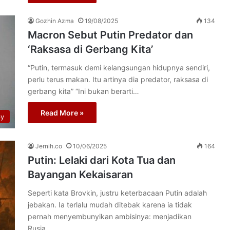
Gozhin Azma
19/08/2025
134
Macron Sebut Putin Predator dan
‘Raksasa di Gerbang Kita’
“Putin, termasuk demi kelangsungan hidupnya sendiri,
perlu terus makan. Itu artinya dia predator, raksasa di
gerbang kita” “Ini bukan berarti…
Read More »
py
Jernih.co
10/06/2025
164
Putin: Lelaki dari Kota Tua dan
Bayangan Kekaisaran
Seperti kata Brovkin, justru keterbacaan Putin adalah
jebakan. Ia terlalu mudah ditebak karena ia tidak
pernah menyembunyikan ambisinya: menjadikan
Rusia…