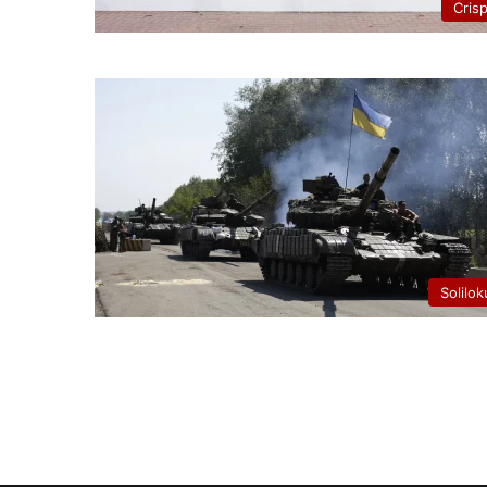
Cris
Solilok