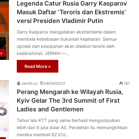
Legenda Catur Rusia Garry Kasparov
Masuk Daftar ‘Teroris dan Ekstremis’
versi Presiden Vladimir Putin
Garry Kasparov mengatakan ekstremisme dalam
membela kebebasan bukanlah kejahatan. Semua
oposisi dan kesopanan akan disebut teroris oleh
py
kediktatoran. JERNIH —…
Read More »
Jernih.co
08/09/2023
187
Perang Mengarah ke Wilayah Rusia,
Kyiv Gelar The 3rd Summit of First
Ladies and Gentlemen
Tahun lalu KTT yang sama berhasil mengumpulkan
lebih dari 6 juta dolar AS. Perolehan itu memungkinkan
mereka membeli 92 ICU…