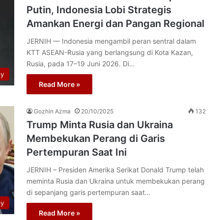
Putin, Indonesia Lobi Strategis
Amankan Energi dan Pangan Regional
JERNIH — Indonesia mengambil peran sentral dalam
KTT ASEAN-Rusia yang berlangsung di Kota Kazan,
Rusia, pada 17–19 Juni 2026. Di…
py
Read More »
Gozhin Azma
20/10/2025
132
Trump Minta Rusia dan Ukraina
Membekukan Perang di Garis
Pertempuran Saat Ini
JERNIH – Presiden Amerika Serikat Donald Trump telah
meminta Rusia dan Ukraina untuk membekukan perang
di sepanjang garis pertempuran saat…
py
Read More »