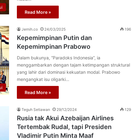
ui
Read More »
Jernih.co
24/03/2025
196
Kepemimpinan Putin dan
Kepemimpinan Prabowo
Dalam bukunya, “Paradoks Indonesia”, ia
menggambarkan dengan tajam ketimpangan struktural
yang lahir dari dominasi kekuatan modal. Prabowo
mengangkat isu oligarki…
ui
Read More »
Teguh Setiawan
29/12/2024
129
Rusia tak Akui Azebaijan Airlines
Tertembak Rudal, tapi Presiden
Vladimir Putin Minta Maaf