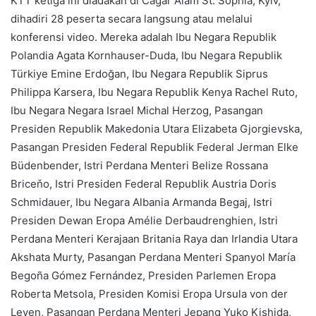
KTT ketiga ini diadakan di Cagar Alam St. Sophia, Kyiv,
dihadiri 28 peserta secara langsung atau melalui
konferensi video. Mereka adalah Ibu Negara Republik
Polandia Agata Kornhauser-Duda, Ibu Negara Republik
Türkiye Emine Erdoğan, Ibu Negara Republik Siprus
Philippa Karsera, Ibu Negara Republik Kenya Rachel Ruto,
Ibu Negara Negara Israel Michal Herzog, Pasangan
Presiden Republik Makedonia Utara Elizabeta Gjorgievska,
Pasangan Presiden Federal Republik Federal Jerman Elke
Büdenbender, Istri Perdana Menteri Belize Rossana
Briceňo, Istri Presiden Federal Republik Austria Doris
Schmidauer, Ibu Negara Albania Armanda Begaj, Istri
Presiden Dewan Eropa Amélie Derbaudrenghien, Istri
Perdana Menteri Kerajaan Britania Raya dan Irlandia Utara
Akshata Murty, Pasangan Perdana Menteri Spanyol María
Begoña Gómez Fernández, Presiden Parlemen Eropa
Roberta Metsola, Presiden Komisi Eropa Ursula von der
Leyen, Pasangan Perdana Menteri Jepang Yuko Kishіda,