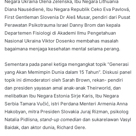
Negara Ukraina Olena Zelenska, Ibu Negara Lithuania
Diana Nausėdienė, Ibu Negara Republik Ceko Eva Pavlová,
First Gentleman Slovenia Dr Aleš Musar, pendiri dari Pusat
Perawatan Psikotrauma Israel Danny Brom dan kepala
Departemen Fisiologi di Akademi Ilmu Pengetahuan
Nasional Ukraina Viktor Dosenko membahas masalah
bagaimana menjaga kesehatan mental selama perang.
Sementara pada panel ketiga mengangkat topik “Generasi
yang Akan Memimpin Dunia dalam 15 Tahun”. Diskusi panel
topik ini dimoderatori oleh Sarah Brown, rekan- pendiri
dan presiden yayasan amal anak-anak Theirworld, dan
melibatkan Ibu Negara Estonia Sirje Karis, Ibu Negara
Serbia Tamara Vučić, istri Perdana Menteri Armenia Anna
Hakobyan, mitra Presiden Slovakia Juraj Rizman, psikolog
Natalia Pidlisna,
stand-up comedian
dan sukarelawan Vasyl
Baidak, dan aktor dunia, Richard Gere.