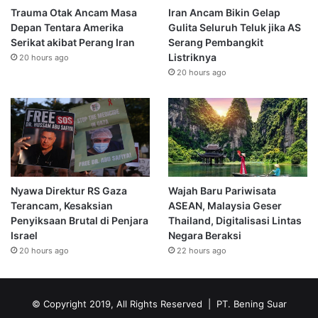
Trauma Otak Ancam Masa
Iran Ancam Bikin Gelap
Depan Tentara Amerika
Gulita Seluruh Teluk jika AS
Serikat akibat Perang Iran
Serang Pembangkit
Listriknya
20 hours ago
20 hours ago
Nyawa Direktur RS Gaza
Wajah Baru Pariwisata
Terancam, Kesaksian
ASEAN, Malaysia Geser
Penyiksaan Brutal di Penjara
Thailand, Digitalisasi Lintas
Israel
Negara Beraksi
20 hours ago
22 hours ago
© Copyright 2019, All Rights Reserved | PT. Bening Suar