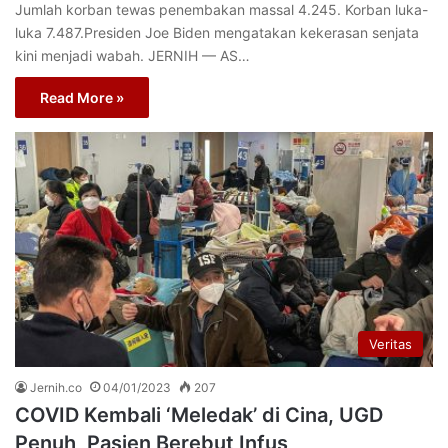
Jumlah korban tewas penembakan massal 4.245. Korban luka-
luka 7.487.Presiden Joe Biden mengatakan kekerasan senjata
kini menjadi wabah. JERNIH — AS…
Read More »
Veritas
Jernih.co
04/01/2023
207
COVID Kembali ‘Meledak’ di Cina, UGD
Penuh, Pasien Berebut Infus