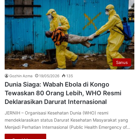
Sanus
Gozhin Azma
19/05/2026
135
Dunia Siaga: Wabah Ebola di Kongo
Tewaskan 80 Orang Lebih, WHO Resmi
Deklarasikan Darurat Internasional
JERNIH – Organisasi Kesehatan Dunia (WHO) resmi
mendeklarasikan status Darurat Kesehatan Masyarakat yang
Menjadi Perhatian Internasional (Public Health Emergency of…