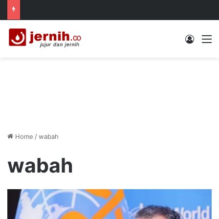
Log In
M
Home
/
wabah
wabah