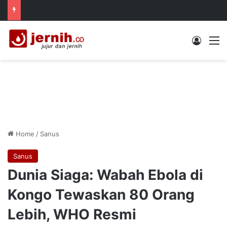
Log In
M
Home
/
Sanus
Sanus
Dunia Siaga: Wabah Ebola di
Kongo Tewaskan 80 Orang
Lebih, WHO Resmi