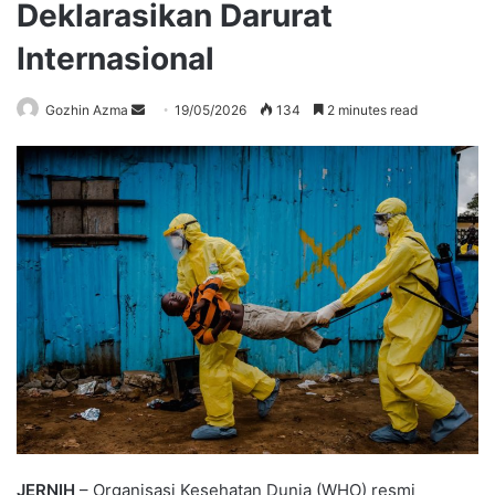
Deklarasikan Darurat
Internasional
Send
Gozhin Azma
19/05/2026
134
2 minutes read
an
email
JERNIH
– Organisasi Kesehatan Dunia (WHO) resmi