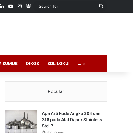
ook
LinkedIn
YouTube
Instagram
Log In
Search
for
M SUMUS
OIKOS
SOLILOKUI
…
Popular
Apa Arti Kode Angka 304 dan
316 pada Alat Dapur Stainless
Stell?
6 hours ago