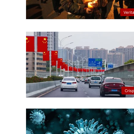
Verit
Cris