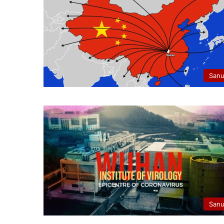
San
San