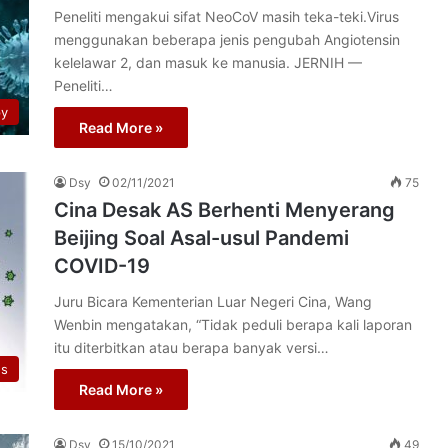
Peneliti mengakui sifat NeoCoV masih teka-teki.Virus
menggunakan beberapa jenis pengubah Angiotensin
kelelawar 2, dan masuk ke manusia. JERNIH —
Peneliti…
py
Read More »
Dsy
02/11/2021
75
Cina Desak AS Berhenti Menyerang
Beijing Soal Asal-usul Pandemi
COVID-19
Juru Bicara Kementerian Luar Negeri Cina, Wang
Wenbin mengatakan, “Tidak peduli berapa kali laporan
itu diterbitkan atau berapa banyak versi…
us
Read More »
Dsy
15/10/2021
49