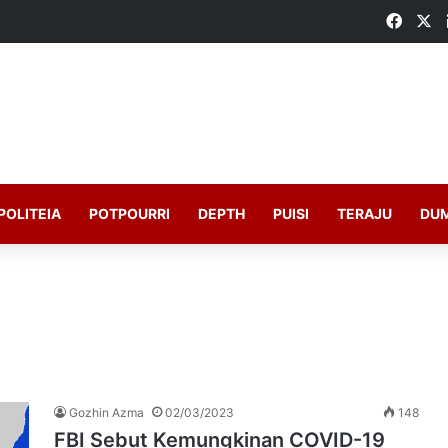
Faceb
X
POLITEIA
POTPOURRI
DEPTH
PUISI
TERAJU
DU
Gozhin Azma
02/03/2023
148
FBI Sebut Kemungkinan COVID-19