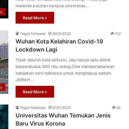
melanda puluhan kampus universitas…
as
Read More »
Teguh Setiawan
26/10/2022
152
Wuhan Kota Kelahiran Covid-19
Lockdown Lagi
Tidak seluruh kota terkunci, tapi hanya satu distrik
berpenduduk 900 ribu orang.Cina mempertahankan
kebijakan zero tolerance untuk menghapus wabah.
JERNIH…
py
Read More »
Teguh Setiawan
27/01/2022
54
Universitas Wuhan Temukan Jenis
Baru Virus Korona