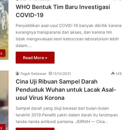
WHO Bentuk Tim Baru Investigasi
COVID-19
Penyelidikan asal-usul COVID-19 banyak dikritik karena
kurangnya transparansi dan akses, dan karena tim
tidak mengevaluasi teori kebocoran laboratorium lebih
dalam.…
us
Read More »
Teguh Setiawan
13/10/2021
149
Cina Uji Ribuan Sampel Darah
Penduduk Wuhan untuk Lacak Asal-
usul Virus Korona
Sampel darah yang diuji berasal dari bulan-bulan
terakhir 2019.Peneliti yakin dalam darah itu tersimpan
tanda-tanda antibodi pertama. JERNIH — Cina…
py