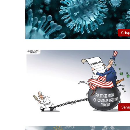
Cris
San