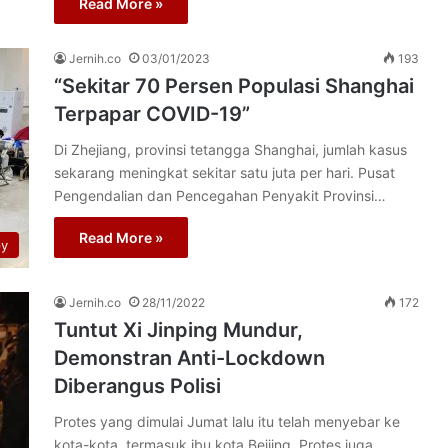
Read More »
Jernih.co
03/01/2023
193
“Sekitar 70 Persen Populasi Shanghai
Terpapar COVID-19”
Di Zhejiang, provinsi tetangga Shanghai, jumlah kasus
sekarang meningkat sekitar satu juta per hari. Pusat
Pengendalian dan Pencegahan Penyakit Provinsi…
Read More »
py
Jernih.co
28/11/2022
172
Tuntut Xi Jinping Mundur,
Demonstran Anti-Lockdown
Diberangus Polisi
Protes yang dimulai Jumat lalu itu telah menyebar ke
kota-kota, termasuk ibu kota Beijing. Protes juga