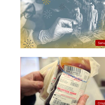
San
Cris