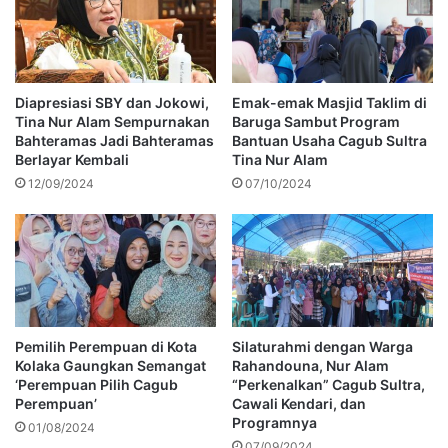
Diapresiasi SBY dan Jokowi,
Emak-emak Masjid Taklim di
Tina Nur Alam Sempurnakan
Baruga Sambut Program
Bahteramas Jadi Bahteramas
Bantuan Usaha Cagub Sultra
Berlayar Kembali
Tina Nur Alam
12/09/2024
07/10/2024
Pemilih Perempuan di Kota
Silaturahmi dengan Warga
Kolaka Gaungkan Semangat
Rahandouna, Nur Alam
‘Perempuan Pilih Cagub
“Perkenalkan” Cagub Sultra,
Perempuan’
Cawali Kendari, dan
Programnya
01/08/2024
07/09/2024