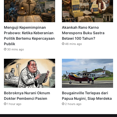
Menguji Kepemimpinan
Akankah Rano Karno
Prabowo: Ketika Keberanian
Merespons Buku Sastra
Politik Bertemu Kepercayaan
Betawi 100 Tahun?
Publik
46 mins ago
30 mins ago
Bobroknya Nurani Oknum
Bougainville Terlepas dari
Dokter Pembenci Pasien
Papua Nugini, Siap Merdeka
1 hour ago
2 hours ago