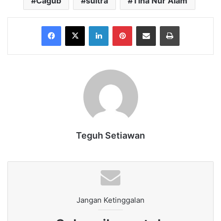
Cagub
sultra
Tina Nur Alam
Facebook
X
LinkedIn
Pinterest
Share via Email
Print
Teguh Setiawan
Jangan Ketinggalan